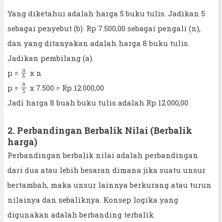
Yang diketahui adalah harga 5 buku tulis. Jadikan 5
sebagai penyebut (b). Rp 7.500,00 sebagai pengali (n),
dan yang ditanyakan adalah harga 8 buku tulis.
Jadikan pembilang (a).
a
b
p =
x n
8
5
p =
x 7.500 = Rp 12.000,00
Jadi harga 8 buah buku tulis adalah Rp 12.000,00
2. Perbandingan Berbalik Nilai (Berbalik
harga)
Perbandingan berbalik nilai adalah perbandingan
dari dua atau lebih besaran dimana jika suatu unsur
bertambah, maka unsur lainnya berkurang atau turun
nilainya dan sebaliknya. Konsep logika yang
digunakan adalah berbanding terbalik.