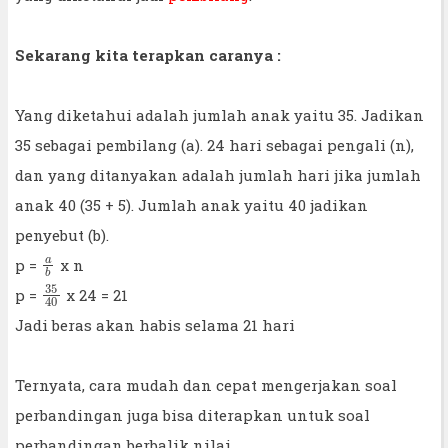
Sekarang kita terapkan caranya :
Yang diketahui adalah jumlah anak yaitu 35. Jadikan
35 sebagai pembilang (a). 24 hari sebagai pengali (n),
dan yang ditanyakan adalah jumlah hari jika jumlah
anak 40 (35 + 5). Jumlah anak yaitu 40 jadikan
penyebut (b).
a
b
p =
x n
35
40
p =
x 24 = 21
Jadi beras akan habis selama 21 hari
Ternyata, cara mudah dan cepat mengerjakan soal
perbandingan juga bisa diterapkan untuk soal
perbandingan berbalik nilai.