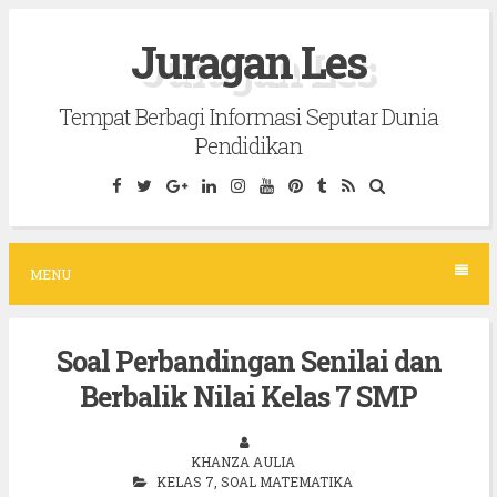
S
Juragan Les
k
i
Tempat Berbagi Informasi Seputar Dunia
p
Pendidikan
t
o
c
o
MENU
n
t
Soal Perbandingan Senilai dan
e
Berbalik Nilai Kelas 7 SMP
n
t
KHANZA AULIA
KELAS 7
,
SOAL MATEMATIKA