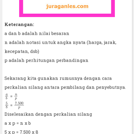
Keterangan:
a dan b adalah nilai besaran
n adalah notasi untuk angka nyata (harga, jarak,
kecepatan, dsb)
p adalah perhitungan perbandingan
Sekarang kita gunakan rumusnya dengan cara
perkalian silang antara pembilang dan penyebutnya.
a
b
n
p
=
5
8
7.500
p
=
Diselesaikan dengan perkalian silang
a x p = n x b
5 x p = 7.500 x 8