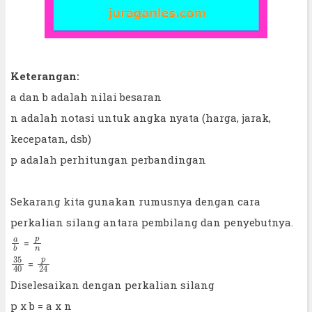
Keterangan:
a dan b adalah nilai besaran
n adalah notasi untuk angka nyata (harga, jarak,
kecepatan, dsb)
p adalah perhitungan perbandingan
Sekarang kita gunakan rumusnya dengan cara
perkalian silang antara pembilang dan penyebutnya.
a
b
p
n
=
35
40
p
24
=
Diselesaikan dengan perkalian silang
p x b = a x n