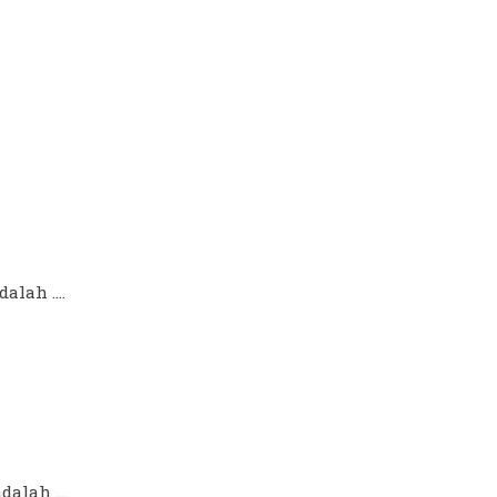
alah ....
dalah ....