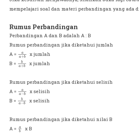
mempelajari soal dan materi perbandingan yang ada di
Rumus Perbandingan
Perbandingan A dan B adalah A : B
Rumus perbandingan jika diketahui jumlah
a
+
a
b
A =
x jumlah
b
+
a
b
B =
x jumlah
Rumus perbandingan jika diketahui selisih
a
−
a
b
A =
x selisih
b
−
a
b
B =
x selisih
Rumus perbandingan jika diketahui nilai B
a
b
A =
x B