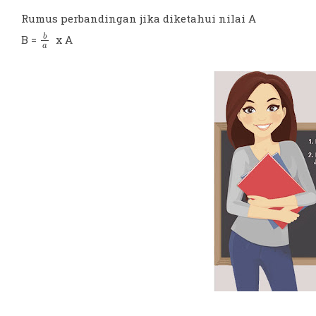
Rumus perbandingan jika diketahui nilai A
b
a
B =
x A