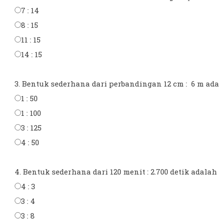
7 : 14
8 : 15
11 : 15
14 : 15
3. Bentuk sederhana dari perbandingan 12 cm : 6 m adala
1 : 50
1 : 100
3 : 125
4 : 50
4. Bentuk sederhana dari 120 menit : 2.700 detik adalah ..
4 : 3
3 : 4
3 : 8