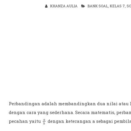
KHANZA AULIA
BANK SOAL
,
KELAS 7
,
S
Perbandingan adalah membandingkan dua nilai atau le
dengan cara yang sederhana. Secara matematis, perband
a
b
pecahan yaitu
dengan keterangan a sebagai pembilan