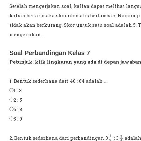
Setelah mengerjakan soal, kalian dapat melihat langsu
kalian benar maka skor otomatis bertambah. Namun ji
tidak akan berkurang. Skor untuk satu soal adalah 5. 
mengerjakan ...
Soal Perbandingan Kelas 7
Petunjuk: klik lingkaran yang ada di depan jawaban
1. Bentuk sederhana dari 40 : 64 adalah ....
1 : 3
2 : 5
5 : 8
5 : 9
1
2
3
4
2. Bentuk sederhana dari perbandingan 3
:
3
adala