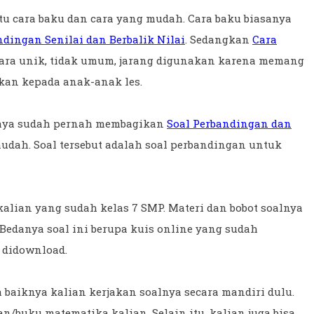
tu cara baku dan cara yang mudah. Cara baku biasanya
ndingan Senilai dan Berbalik Nilai
. Sedangkan
Cara
ara unik, tidak umum, jarang digunakan karena memang
arkan kepada anak-anak les.
saya sudah pernah membagikan
Soal Perbandingan dan
dah. Soal tersebut adalah soal perbandingan untuk
alian yang sudah kelas 7 SMP. Materi dan bobot soalnya
Bedanya soal ini berupa kuis online yang sudah
 didownload.
baiknya kalian kerjakan soalnya secara mandiri dulu.
n/buku matematika kalian. Selain itu, kalian juga bisa