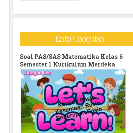
e
a
r
c
Entri Unggulan
h
f
o
Soal PAS/SAS Matematika Kelas 6
Semester 1 Kurikulum Merdeka
r
: