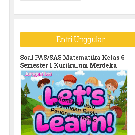
e
a
r
c
Entri Unggulan
h
f
o
Soal PAS/SAS Matematika Kelas 6
Semester 1 Kurikulum Merdeka
r
: