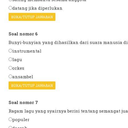
datang jika diperlukan
BUKA/TUTUP JAWABAN
Soal nomor 6
Bunyi-bunyian yang dihasilkan dari suara manusia dise
instrumental
lagu
orkes
ansambel
BUKA/TUTUP JAWABAN
Soal nomor 7
Ragam lagu yang syairnya berisi tentang semangat juan
populer