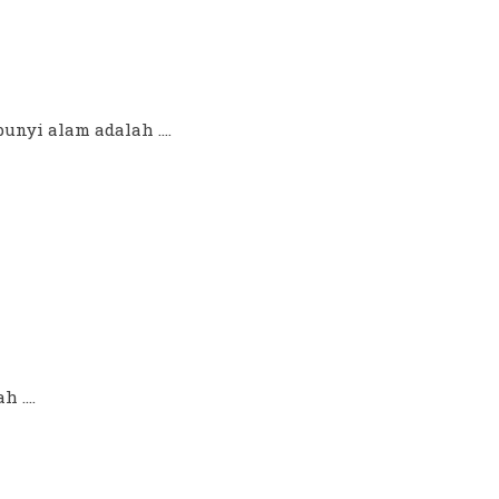
unyi alam adalah ....
....