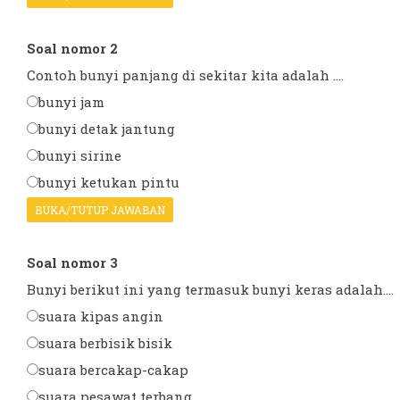
Soal nomor 2
Contoh bunyi panjang di sekitar kita adalah ....
bunyi jam
bunyi detak jantung
bunyi sirine
bunyi ketukan pintu
BUKA/TUTUP JAWABAN
Soal nomor 3
Bunyi berikut ini yang termasuk bunyi keras adalah....
suara kipas angin
suara berbisik bisik
suara bercakap-cakap
suara pesawat terbang