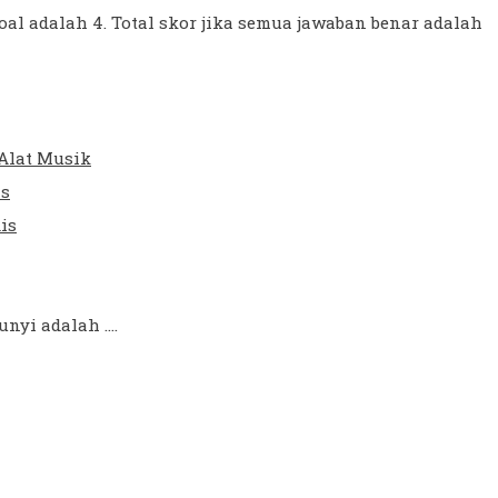
oal adalah 4. Total skor jika semua jawaban benar adalah
 Alat Musik
is
is
yi adalah ....