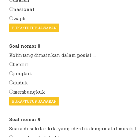
daerah
nasional
wajib
BUKA/TUTUP JAWABAN
Soal nomor 8
Kolintang dimainkan dalam posisi ....
berdiri
jongkok
duduk
membungkuk
BUKA/TUTUP JAWABAN
Soal nomor 9
Suara di sekitar kita yang identik dengan alat musik tiu