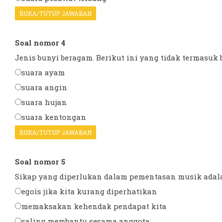
BUKA/TUTUP JAWABAN
Soal nomor 4
Jenis bunyi beragam. Berikut ini yang tidak termasuk b
suara ayam
suara angin
suara hujan
suara kentongan
BUKA/TUTUP JAWABAN
Soal nomor 5
Sikap yang diperlukan dalam pementasan musik adalah 
egois jika kita kurang diperhatikan
memaksakan kehendak pendapat kita
saling membantu sesama anggota