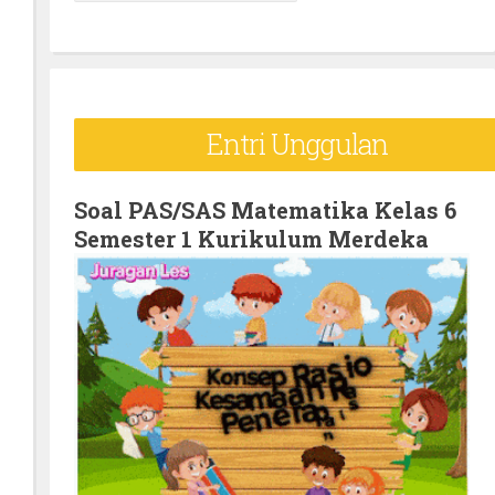
e
a
r
c
Entri Unggulan
h
f
o
Soal PAS/SAS Matematika Kelas 6
Semester 1 Kurikulum Merdeka
r
: