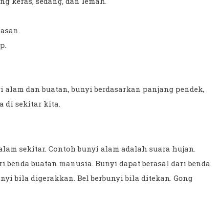
ng keras, sedang, dan lemah.
tasan.
p.
yi alam dan buatan, bunyi berdasarkan panjang pendek,
di sekitar kita.
alam sekitar. Contoh bunyi alam adalah suara hujan.
i benda buatan manusia. Bunyi dapat berasal dari benda.
nyi bila digerakkan. Bel berbunyi bila ditekan. Gong