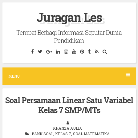
S
Juragan Les
k
i
Tempat Berbagi Informasi Seputar Dunia
p
Pendidikan
t
o
c
o
MENU
n
t
Soal Persamaan Linear Satu Variabel
e
Kelas 7 SMP/MTs
n
t
KHANZA AULIA
BANK SOAL
,
KELAS 7
,
SOAL MATEMATIKA