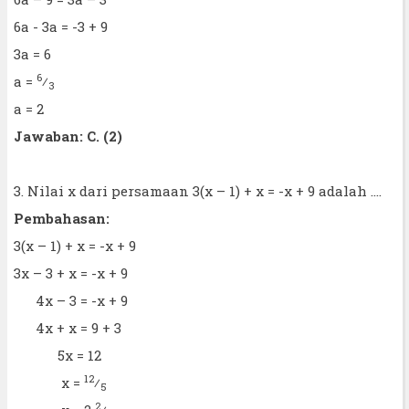
6a - 3a = -3 + 9
3a = 6
6
a =
⁄
3
a = 2
Jawaban: C. (2)
3. Nilai x dari persamaan 3(x – 1) + x = -x + 9 adalah ....
Pembahasan:
3(x – 1) + x = -x + 9
3x – 3 + x = -x + 9
4x – 3 = -x + 9
4x + x = 9 + 3
5x = 12
12
x =
⁄
5
2