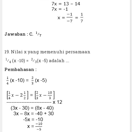
1
Jawaban : C.
⁄
7
19. Nilai x yang memenuhi persamaan
1
2
⁄
(x -10) =
⁄
(x -5) adalah ....
4
3
Pembahasan :