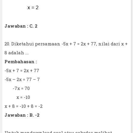
Jawaban : C. 2
20. Diketahui persamaan -5x + 7 = 2x + 77, nilai dari x +
8 adalah ....
Pembahasan :
-5x + 7 = 2x + 77
-5x – 2x = 77 – 7
-7x = 70
x = -10
x + 8 = -10 + 8 = -2
Jawaban : B. -2
Untuk mendownload soal atau sekedar melihat