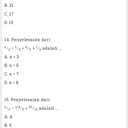
B. 21
C. 17
D. 15
14. Penyelesaian dari
x
1
x
1
⁄
–
⁄
=
⁄
+
⁄
adalah ....
2
3
3
6
A. x = 3
B. x = 6
C. x = 7
D. x = 8
15. Penyelesaian dari
y
y-4
23
⁄
–
⁄
=
⁄
adalah ....
2
5
10
A. 4
B. 5