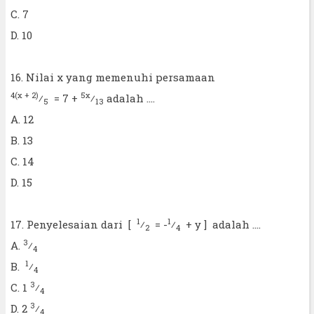
C. 7
D. 10
16. Nilai x yang memenuhi persamaan
4(x + 2)
5x
⁄
= 7 +
⁄
adalah ....
5
13
A. 12
B. 13
C. 14
D. 15
1
1
17. Penyelesaian dari [
⁄
= -
⁄
+ y ] adalah ....
2
4
3
A.
⁄
4
1
B.
⁄
4
3
C. 1
⁄
4
3
D. 2
⁄
4