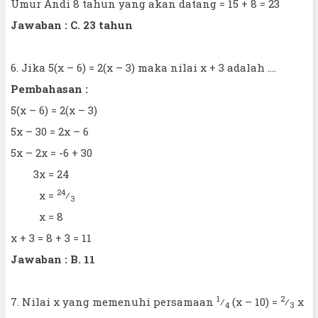
Umur Andi 8 tahun yang akan datang = 15 + 8 = 23
Jawaban : C. 23 tahun
6. Jika 5(x – 6) = 2(x – 3) maka nilai x + 3 adalah ....
Pembahasan :
5(x – 6) = 2(x – 3)
5x – 30 = 2x – 6
5x – 2x = -6 + 30
3x = 24
24
x =
⁄
3
x = 8
x + 3 = 8 + 3 = 11
Jawaban : B. 11
1
2
7. Nilai x yang memenuhi persamaan
⁄
(x – 10) =
⁄
x
4
3