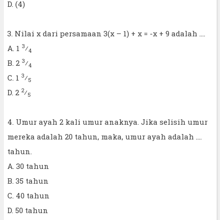
D. (4)
3. Nilai x dari persamaan 3(x – 1) + x = -x + 9 adalah ....
3
A. 1
⁄
4
3
B. 2
⁄
4
3
C. 1
⁄
5
2
D. 2
⁄
5
4. Umur ayah 2 kali umur anaknya. Jika selisih umur
mereka adalah 20 tahun, maka, umur ayah adalah ....
tahun.
A. 30 tahun
B. 35 tahun
C. 40 tahun
D. 50 tahun