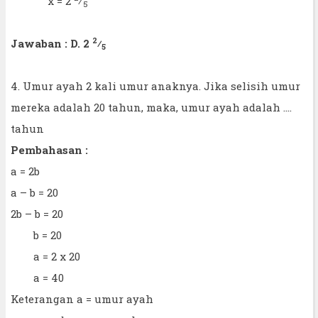
x = 2
⁄
5
2
Jawaban : D. 2
⁄
5
4. Umur ayah 2 kali umur anaknya. Jika selisih umur
mereka adalah 20 tahun, maka, umur ayah adalah ....
tahun
Pembahasan :
a = 2b
a – b = 20
2b – b = 20
b = 20
a = 2 x 20
a = 40
Keterangan a = umur ayah