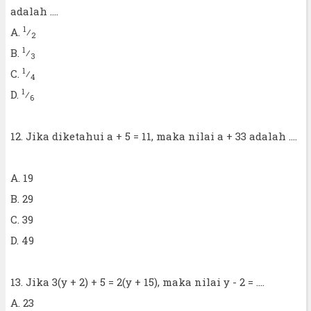
adalah ....
1
A.
⁄
2
1
B.
⁄
3
1
C.
⁄
4
1
D.
⁄
6
12. Jika diketahui a + 5 = 11, maka nilai a + 33 adalah ....
A. 19
B. 29
C. 39
D. 49
13. Jika 3(y + 2) + 5 = 2(y + 15), maka nilai y - 2 = ....
A. 23