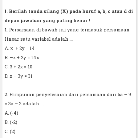
I. Berilah tanda silang (X) pada huruf a, b, c atau d di
depan jawaban yang paling benar !
1. Persamaan di bawah ini yang termasuk persamaan
linear satu variabel adalah ....
A. x + 2y = 14
B. –x + 2y = 14x
C. 3 + 2x = 10
D. x – 3y = 31
2. Himpunan penyelesaian dari persamaan dari 6a – 9
= 3a – 3 adalah ....
A. (-4)
B. (-2)
C. (2)