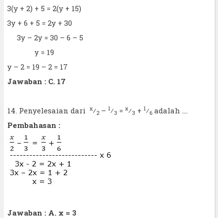
3(y + 2) + 5 = 2(y + 15)
3y + 6 + 5 = 2y + 30
3y – 2y = 30 – 6 – 5
y = 19
y – 2 = 19 – 2 = 17
Jawaban : C. 17
x
1
x
1
14. Penyelesaian dari
⁄
–
⁄
=
⁄
+
⁄
adalah ....
2
3
3
6
Pembahasan :
Jawaban : A. x = 3