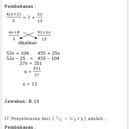
Pembahasan :
Jawaban : B. 13
1
17. Penyelesaian dari [
⁄
= -1⁄
+ y ] adalah ....
2
4
Pembahasan :