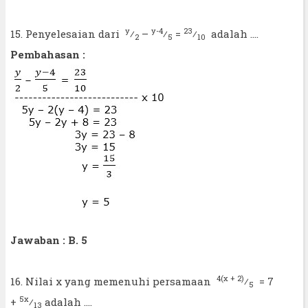
y
y-4
23
15. Penyelesaian dari
⁄
–
⁄
=
⁄
adalah ....
2
5
10
Pembahasan :
Jawaban : B. 5
4(x + 2)
16. Nilai x yang memenuhi persamaan
⁄
= 7
5
5x
+
⁄
adalah ....
13