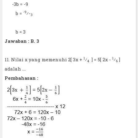
-3b = -9
-9
b =
⁄-
3
b = 3
Jawaban : B. 3
1
1
11. Nilai x yang memenuhi 2[ 3x +
⁄
] = 5[ 2x -
⁄
]
4
6
adalah ....
Pembahasan :