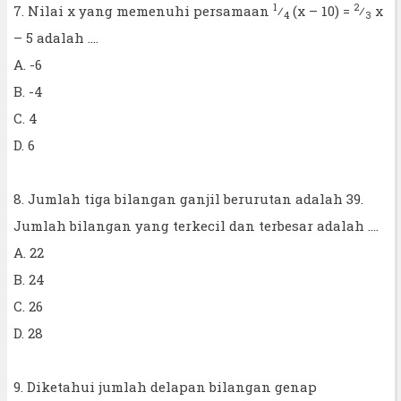
1
2
7. Nilai x yang memenuhi persamaan
⁄
(x – 10) =
⁄
x
4
3
– 5 adalah ....
A. -6
B. -4
C. 4
D. 6
8. Jumlah tiga bilangan ganjil berurutan adalah 39.
Jumlah bilangan yang terkecil dan terbesar adalah ....
A. 22
B. 24
C. 26
D. 28
9. Diketahui jumlah delapan bilangan genap