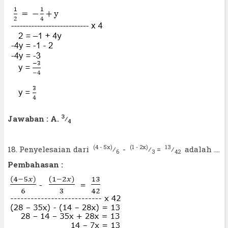
3
Jawaban : A.
⁄
4
(4 - 5x)
(1 - 2x)
13
18. Penyelesaian dari
⁄
-
⁄
=
⁄
adalah ....
6
3
42
Pembahasan :