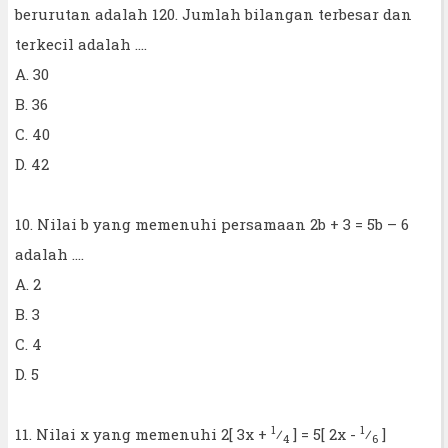
berurutan adalah 120. Jumlah bilangan terbesar dan
terkecil adalah ....
A. 30
B. 36
C. 40
D. 42
10. Nilai b yang memenuhi persamaan 2b + 3 = 5b – 6
adalah ....
A. 2
B. 3
C. 4
D. 5
1
1
11. Nilai x yang memenuhi 2[ 3x +
⁄
] = 5[ 2x -
⁄
]
4
6