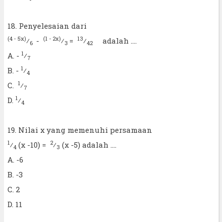
18. Penyelesaian dari
(4 - 5x)
(1 - 2x)
13
⁄
-
⁄
=
⁄
adalah ....
6
3
42
1
A. -
⁄
7
1
B. -
⁄
4
1
C.
⁄
7
1
D.
⁄
4
19. Nilai x yang memenuhi persamaan
1
2
⁄
(x -10) =
⁄
(x -5) adalah ....
4
3
A. -6
B. -3
C. 2
D. 11