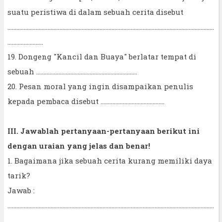
suatu peristiwa di dalam sebuah cerita disebut
...........................................................................................................................................
........................
19. Dongeng "Kancil dan Buaya" berlatar tempat di
sebuah ....................................................................
20. Pesan moral yang ingin disampaikan penulis
kepada pembaca disebut ...........................................
III. Jawablah pertanyaan-pertanyaan berikut ini
dengan uraian yang jelas dan benar!
1. Bagaimana jika sebuah cerita kurang memiliki daya
tarik?
Jawab :
...........................................................................................................................................
..........