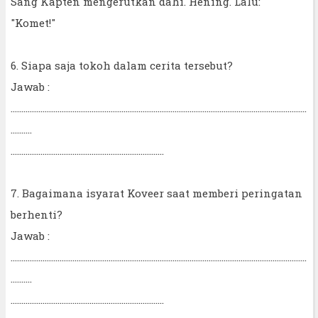
Sang Kapten mengerutkan dahi. Hening. Lalu:
"Komet!"
6. Siapa saja tokoh dalam cerita tersebut?
Jawab :
...........................................................................................................................................
..........
........................................................................
7. Bagaimana isyarat Koveer saat memberi peringatan
berhenti?
Jawab :
...........................................................................................................................................
..........
........................................................................