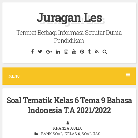
S
Juragan Les
k
i
Tempat Berbagi Informasi Seputar Dunia
p
Pendidikan
t
o
c
o
MENU
n
t
Soal Tematik Kelas 6 Tema 9 Bahasa
e
Indonesia T.A 2021/2022
n
t
KHANZA AULIA
BANK SOAL
,
KELAS 6
,
SOAL UAS