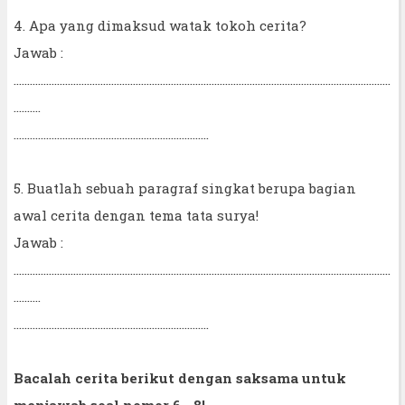
4. Apa yang dimaksud watak tokoh cerita?
Jawab :
...........................................................................................................................................
..........
........................................................................
5. Buatlah sebuah paragraf singkat berupa bagian
awal cerita dengan tema tata surya!
Jawab :
...........................................................................................................................................
..........
........................................................................
Bacalah cerita berikut dengan saksama untuk