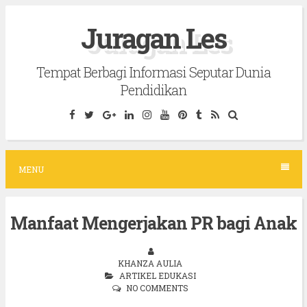
S
Juragan Les
k
i
Tempat Berbagi Informasi Seputar Dunia
p
Pendidikan
t
o
c
o
MENU
n
t
Manfaat Mengerjakan PR bagi Anak
e
n
t
KHANZA AULIA
ARTIKEL EDUKASI
NO COMMENTS