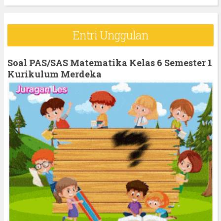
a
r
Entri Unggulan
c
h
Soal PAS/SAS Matematika Kelas 6 Semester 1
f
Kurikulum Merdeka
o
r
: