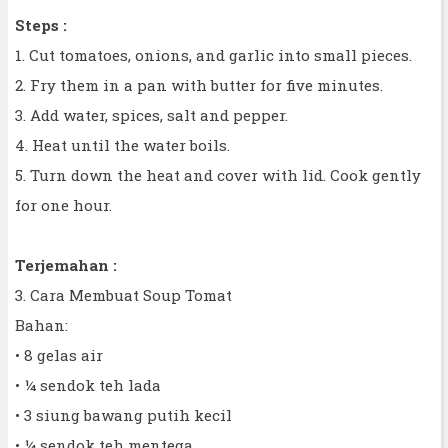
Steps :
1. Cut tomatoes, onions, and garlic into small pieces.
2. Fry them in a pan with butter for five minutes.
3. Add water, spices, salt and pepper.
4. Heat until the water boils.
5. Turn down the heat and cover with lid. Cook gently
for one hour.
Terjemahan :
3. Cara Membuat Soup Tomat
Bahan:
• 8 gelas air
• ¼ sendok teh lada
• 3 siung bawang putih kecil
• ¼ sendok teh mentega