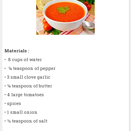
Materials :
• 8 cups of water
• ¼ teaspoon of pepper
• 3 small clove garlic
• ¼ teaspoon of butter
• 4 large tomatoes
• spices
• 1 small onion
• ½ teaspoon of salt