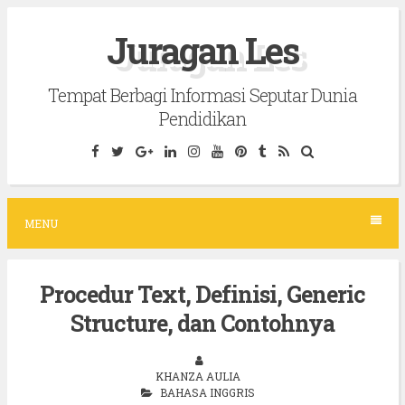
S
Juragan Les
k
i
Tempat Berbagi Informasi Seputar Dunia
p
Pendidikan
t
o
c
o
MENU
n
t
Procedur Text, Definisi, Generic
e
Structure, dan Contohnya
n
t
KHANZA AULIA
BAHASA INGGRIS