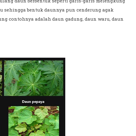
lang daun berbentuk seperti garis-garis melengkung
tu sehingga bentuk daunnya pun cenderung agak
ung contohnya adalah daun gadung, daun waru, daun