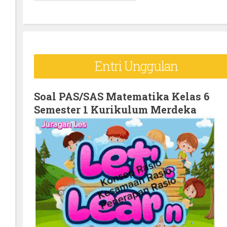
e
a
r
c
Entri Unggulan
h
f
o
Soal PAS/SAS Matematika Kelas 6
Semester 1 Kurikulum Merdeka
r
: