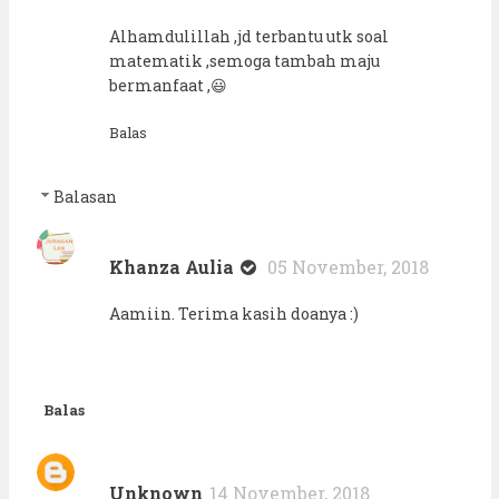
Alhamdulillah ,jd terbantu utk soal
matematik ,semoga tambah maju
bermanfaat ,😃
Balas
Balasan
Khanza Aulia
05 November, 2018
Aamiin. Terima kasih doanya :)
Balas
Unknown
14 November, 2018