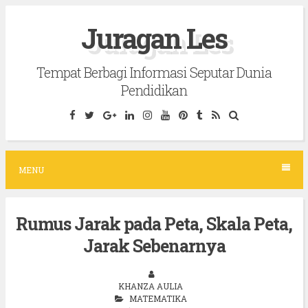
S
Juragan Les
k
i
Tempat Berbagi Informasi Seputar Dunia
p
Pendidikan
t
o
c
o
MENU
n
t
Rumus Jarak pada Peta, Skala Peta,
e
Jarak Sebenarnya
n
t
KHANZA AULIA
MATEMATIKA