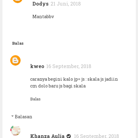
Dodys
21 Juni, 2018
Mantabbv
Balas
kweo
16 September, 2018
caranya begini kalo jp= js : skala js jadiin
cm dolo baru js bagi skala
Balas
Balasan
Khanza Aulia
16 September, 2018