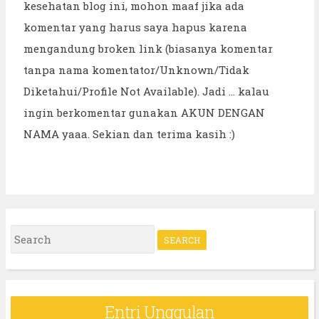
kesehatan blog ini, mohon maaf jika ada
komentar yang harus saya hapus karena
mengandung broken link (biasanya komentar
tanpa nama komentator/Unknown/Tidak
Diketahui/Profile Not Available). Jadi ... kalau
ingin berkomentar gunakan AKUN DENGAN
NAMA yaaa. Sekian dan terima kasih :)
S
e
a
r
Entri Unggulan