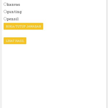
kanvas
gunting
pensil
BUKA/TUTUP JAWABAN