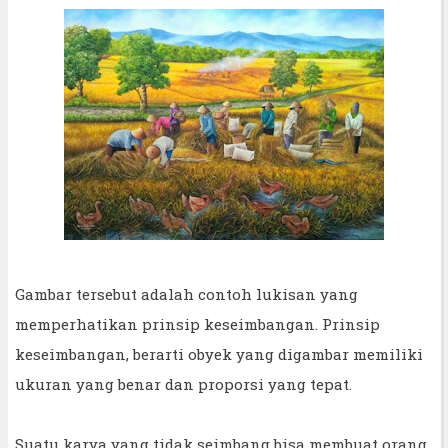
Gambar tersebut adalah contoh lukisan yang
memperhatikan prinsip keseimbangan. Prinsip
keseimbangan, berarti obyek yang digambar memiliki
ukuran yang benar dan proporsi yang tepat.
Suatu karya yang tidak seimbang bisa membuat orang