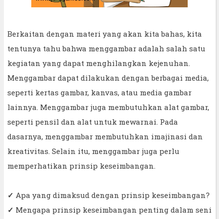
Berkaitan dengan materi yang akan kita bahas, kita
tentunya tahu bahwa menggambar adalah salah satu
kegiatan yang dapat menghilangkan kejenuhan.
Menggambar dapat dilakukan dengan berbagai media,
seperti kertas gambar, kanvas, atau media gambar
lainnya. Menggambar juga membutuhkan alat gambar,
seperti pensil dan alat untuk mewarnai. Pada
dasarnya, menggambar membutuhkan imajinasi dan
kreativitas. Selain itu, menggambar juga perlu
memperhatikan prinsip keseimbangan.
✓
Apa yang dimaksud dengan prinsip keseimbangan?
✓
Mengapa prinsip keseimbangan penting dalam seni