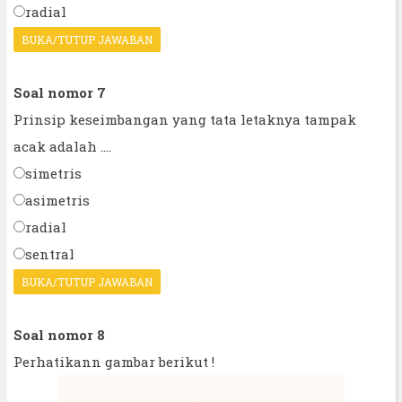
radial
BUKA/TUTUP JAWABAN
Soal nomor 7
Prinsip keseimbangan yang tata letaknya tampak
acak adalah ....
simetris
asimetris
radial
sentral
BUKA/TUTUP JAWABAN
Soal nomor 8
Perhatikann gambar berikut !