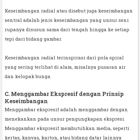
Keseimbangan radial atau disebut juga keseimbangan
sentral adalah jenis keseimbangan yang unsur seni
rupanya disusun sama dari tengah hingga ke setiap
tepi dari bidang gambar.
Keseimbangan radial terinspirasi dari pola spiral
yang sering terlihat di alam, misalnya pusaran air
dan kelopak bunga.
C. Menggambar Ekspresif dengan Prinsip
Keseimbangan
Menggambar ekspresif adalah menggambar dengan
menekankan pada unsur pengungkapan ekspresi.
Menggambar ekspresif membutuhkan media, seperti
kertas, kanvas, karton, atau bidang datar lainnya