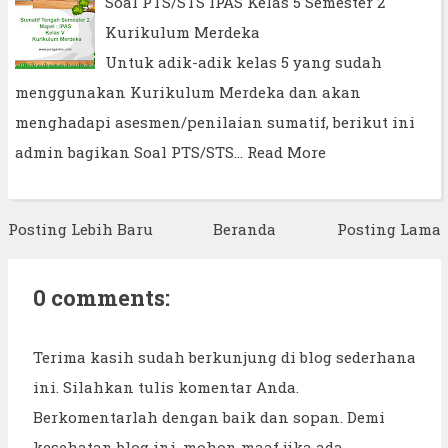
Soal PTS/STS IPAS Kelas 5 Semester 2
Kurikulum Merdeka
Untuk adik-adik kelas 5 yang sudah
menggunakan Kurikulum Merdeka dan akan
menghadapi asesmen/penilaian sumatif, berikut ini
admin bagikan Soal PTS/STS…
Read More
Posting Lebih Baru
Beranda
Posting Lama
0 comments:
Terima kasih sudah berkunjung di blog sederhana
ini. Silahkan tulis komentar Anda.
Berkomentarlah dengan baik dan sopan. Demi
kesehatan blog ini, mohon maaf jika ada