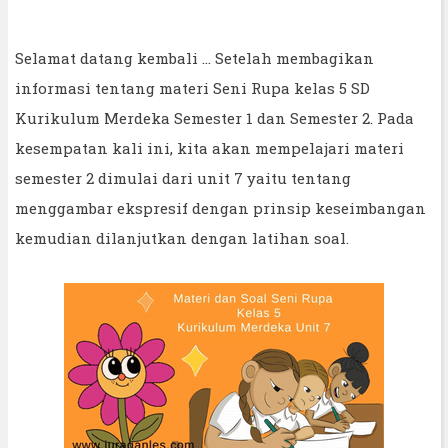
Selamat datang kembali ... Setelah membagikan
informasi tentang materi Seni Rupa kelas 5 SD
Kurikulum Merdeka Semester 1 dan Semester 2. Pada
kesempatan kali ini, kita akan mempelajari materi
semester 2 dimulai dari unit 7 yaitu tentang
menggambar ekspresif dengan prinsip keseimbangan
kemudian dilanjutkan dengan latihan soal.