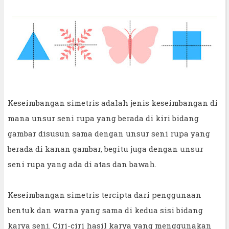
Keseimbangan simetris adalah jenis keseimbangan di
mana unsur seni rupa yang berada di kiri bidang
gambar disusun sama dengan unsur seni rupa yang
berada di kanan gambar, begitu juga dengan unsur
seni rupa yang ada di atas dan bawah.
Keseimbangan simetris tercipta dari penggunaan
bentuk dan warna yang sama di kedua sisi bidang
karya seni. Ciri-ciri hasil karya yang menggunakan