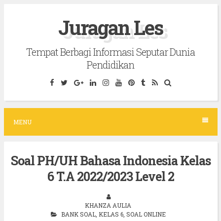
S
Juragan Les
k
i
Tempat Berbagi Informasi Seputar Dunia
p
Pendidikan
t
o
c
o
MENU
n
t
Soal PH/UH Bahasa Indonesia Kelas
e
6 T.A 2022/2023 Level 2
n
t
KHANZA AULIA
BANK SOAL
,
KELAS 6
,
SOAL ONLINE