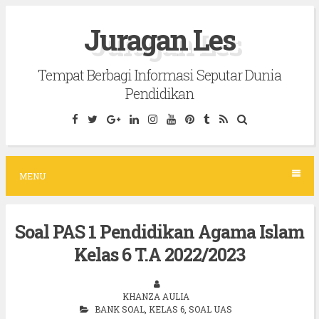
S
Juragan Les
k
i
Tempat Berbagi Informasi Seputar Dunia
p
Pendidikan
t
o
c
o
MENU
n
t
Soal PAS 1 Pendidikan Agama Islam
e
Kelas 6 T.A 2022/2023
n
t
KHANZA AULIA
BANK SOAL
,
KELAS 6
,
SOAL UAS