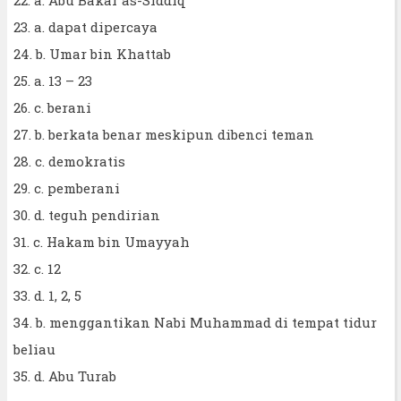
22. a. Abu Bakar as-Siddiq
23. a. dapat dipercaya
24. b. Umar bin Khattab
25. a. 13 – 23
26. c. berani
27. b. berkata benar meskipun dibenci teman
28. c. demokratis
29. c. pemberani
30. d. teguh pendirian
31. c. Hakam bin Umayyah
32. c. 12
33. d. 1, 2, 5
34. b. menggantikan Nabi Muhammad di tempat tidur
beliau
35. d. Abu Turab