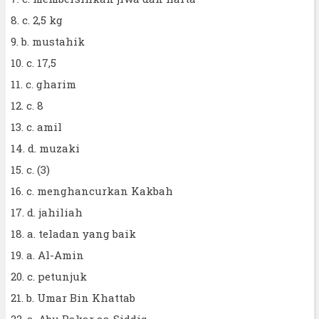
8. c. 2,5 kg
9. b. mustahik
10. c. 17,5
11. c. gharim
12. c. 8
13. c. amil
14. d. muzaki
15. c. (3)
16. c. menghancurkan Kakbah
17. d. jahiliah
18. a. teladan yang baik
19. a. Al-Amin
20. c. petunjuk
21. b. Umar Bin Khattab