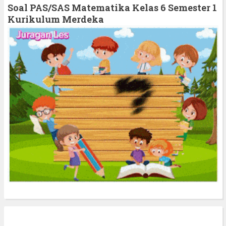
h
Soal PAS/SAS Matematika Kelas 6 Semester 1
f
Kurikulum Merdeka
o
r
: