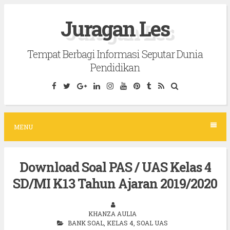
S
Juragan Les
k
i
Tempat Berbagi Informasi Seputar Dunia
p
Pendidikan
t
o
c
o
MENU
n
t
Download Soal PAS / UAS Kelas 4
e
SD/MI K13 Tahun Ajaran 2019/2020
n
t
KHANZA AULIA
BANK SOAL
,
KELAS 4
,
SOAL UAS