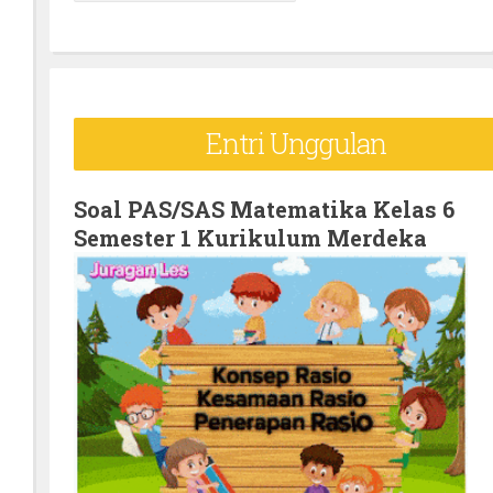
e
a
r
c
Entri Unggulan
h
f
o
Soal PAS/SAS Matematika Kelas 6
Semester 1 Kurikulum Merdeka
r
: