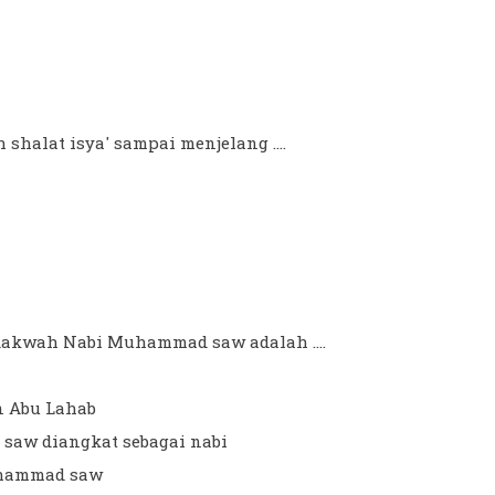
shalat isya' sampai menjelang ....
dakwah Nabi Muhammad saw adalah ....
n Abu Lahab
saw diangkat sebagai nabi
Muhammad saw