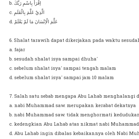
b. اِقْرَأْ بِاسْمِ رَبِّكَ
c. الَّذِيْ عَلَّمَ بِالْقَلَمِ
d. عَلَّمَ الْاِنْسَانَ مَا لَمْ يَعْلَمْ
6. Shalat tarawih dapat dikerjakan pada waktu sesudah 
a. fajar
b. sesudah shalat isya sampai dhuha'
c. sebelum shalat isya' sampai tengah malam
d. sebelum shalat isya' sampai jam 10 malam
7. Salah satu sebab mengapa Abu Lahab menghalangi 
a. nabi Muhammad saw. merupakan kerabat dekatnya
b. nabi Muhammad saw. tidak menghormati keduduka
c. kedengkian Abu Lahab atas nikmat nabi Muhammad 
d. Abu Lahab ingin dibalas kebaikannya oleh Nabi 