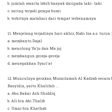
b. jumlah wanita lebih banyak daripada laki- laki
c. sering terjadi gempa bumi
b. terbitnya matahari dari tempat terbenamnya
11. Menjelang terjadinya hari akhir, Nabi Isa a.s. turun 
a. membantu Dajal
b. menolong Ya'ju dan Ma juj
c. membangun gereja-gereja
d. menegakkan Syari'at
12. Munculnya gerakan Musailamah Al Kadzab secara b
Rasyidin, yaitu Khalifah ....
a. Abu Bakar Ash Shiddiq
b. Ali bin Abi Thalib
c. Umar bin Khathab