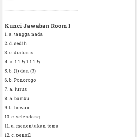
................................................................................
Kunci Jawaban Room I
1. a. tangga nada
2. d. sedih
3. c. diatonis
4. a. 1 1 ½ 1 1 1 ½
5. b. (1) dan (3)
6. b. Ponorogo
7. a. lurus
8. a. bambu
9. b. hewan
10. c. selendang
11. a. menentukan tema
12. c. pensil