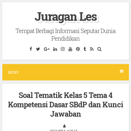
S
Juragan Les
k
i
Tempat Berbagi Informasi Seputar Dunia
p
Pendidikan
t
o
c
o
MENU
n
t
Soal Tematik Kelas 5 Tema 4
e
Kompetensi Dasar SBdP dan Kunci
n
t
Jawaban
KHANZA AULIA