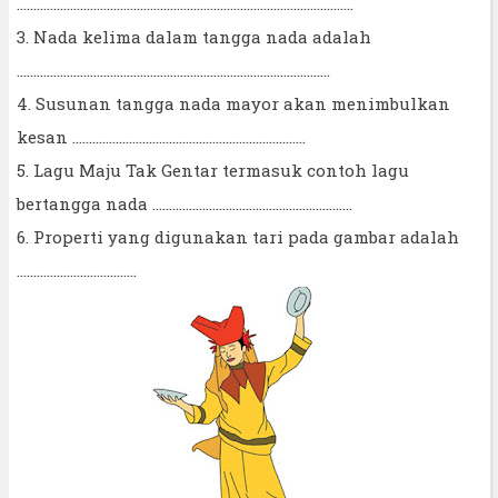
.....................................................................................................
3. Nada kelima dalam tangga nada adalah
..............................................................................................
4. Susunan tangga nada mayor akan menimbulkan
kesan ......................................................................
5. Lagu Maju Tak Gentar termasuk contoh lagu
bertangga nada ............................................................
6. Properti yang digunakan tari pada gambar adalah
....................................