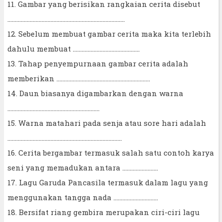
11. Gambar yang berisikan rangkaian cerita disebut
...............................................................................
12. Sebelum membuat gambar cerita maka kita terlebih
dahulu membuat .............................................
13. Tahap penyempurnaan gambar cerita adalah
memberikan ...............................................................
14. Daun biasanya digambarkan dengan warna
..............................................................
15. Warna matahari pada senja atau sore hari adalah
.............................................................................
16. Cerita bergambar termasuk salah satu contoh karya
seni yang memadukan antara ........................
17. Lagu Garuda Pancasila termasuk dalam lagu yang
menggunakan tangga nada ..............................
18. Bersifat riang gembira merupakan ciri-ciri lagu