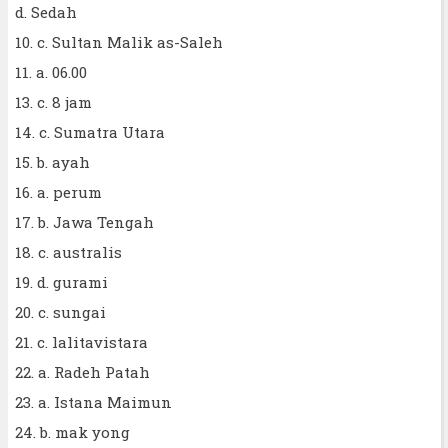
d. Sedah
10. c. Sultan Malik as-Saleh
11. a. 06.00
13. c. 8 jam
14. c. Sumatra Utara
15. b. ayah
16. a. perum
17. b. Jawa Tengah
18. c. australis
19. d. gurami
20. c. sungai
21. c. lalitavistara
22. a. Radeh Patah
23. a. Istana Maimun
24. b. mak yong