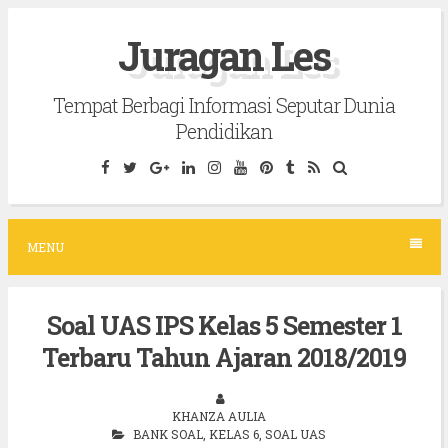
S
Juragan Les
k
i
Tempat Berbagi Informasi Seputar Dunia
p
Pendidikan
t
o
c
o
MENU
n
t
Soal UAS IPS Kelas 5 Semester 1
e
Terbaru Tahun Ajaran 2018/2019
n
t
KHANZA AULIA
BANK SOAL
,
KELAS 6
,
SOAL UAS