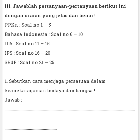
III. Jawablah pertanyaan-pertanyaan berikut ini
dengan uraian yang jelas dan benar!
PPKn : Soal no 1 – 5
Bahasa Indonesia : Soal no 6 – 10
IPA : Soal no 11 – 15
IPS : Soal no 16 – 20
SBdP : Soal no 21 – 25
1. Sebutkan cara menjaga persatuan dalam
keanekaragaman budaya dan bangsa !
Jawab :
...........................................................................................................................................
..............
........................................................