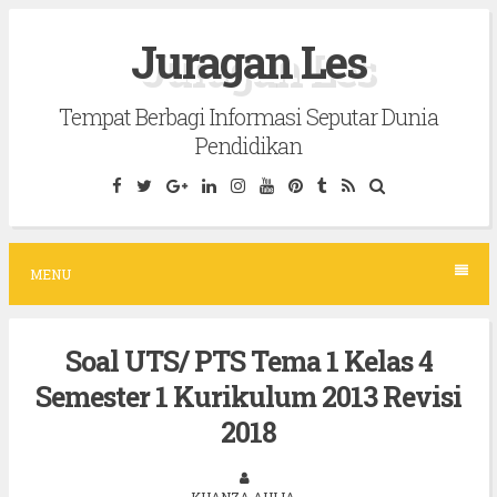
S
Juragan Les
k
i
Tempat Berbagi Informasi Seputar Dunia
p
Pendidikan
t
o
c
o
MENU
n
t
Soal UTS/ PTS Tema 1 Kelas 4
e
Semester 1 Kurikulum 2013 Revisi
n
t
2018
KHANZA AULIA