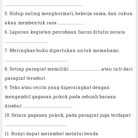
....................................................................................
5. Hidup saling menghormati, bekerja sama, dan rukun
akan membentuk rasa ............................
6. Laporan kegiatan percobaan harus ditulis secara
..............................................
7. Meringkas buku diperlukan untuk memahami
....................................................................
8. Setiap paragraf memiliki ..................................atau inti dari
paragraf tersebut.
9. Teks atau cerita yang dipersingkat dengan
mengambil gagasan pokok pada sebuah bacaan
disebut ......................................................
10. Selain gagasan pokok, pada paragraf juga terdapat
...................................................................
11. Bunyi dapat merambat melalui benda