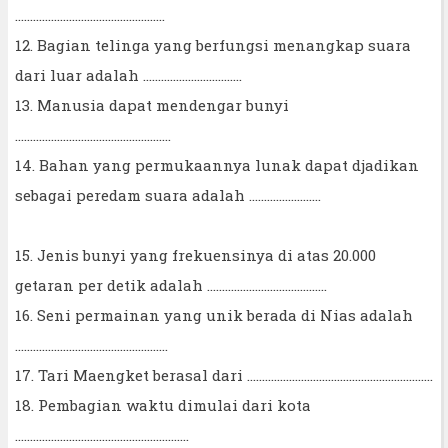
..................................................
12. Bagian telinga yang berfungsi menangkap suara
dari luar adalah .................................
13. Manusia dapat mendengar bunyi
....................................................
14. Bahan yang permukaannya lunak dapat djadikan
sebagai peredam suara adalah ........................
15. Jenis bunyi yang frekuensinya di atas 20.000
getaran per detik adalah ........................................
16. Seni permainan yang unik berada di Nias adalah
...................................................
17. Tari Maengket berasal dari ..............................................................
18. Pembagian waktu dimulai dari kota
..........................................................