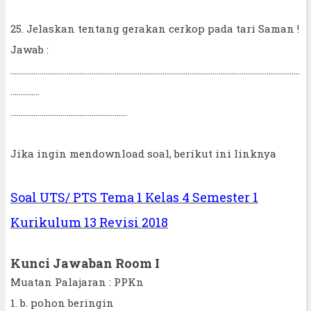
25. Jelaskan tentang gerakan cerkop pada tari Saman !
Jawab :
...........................................................................................................................................
..............
........................................................
Jika ingin mendownload soal, berikut ini linknya
Soal UTS/ PTS Tema 1 Kelas 4 Semester 1
Kurikulum 13 Revisi 2018
Kunci Jawaban Room I
Muatan Palajaran : PPKn
1. b. pohon beringin