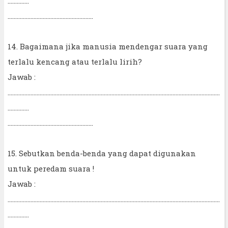
..............
........................................................
14. Bagaimana jika manusia mendengar suara yang
terlalu kencang atau terlalu lirih?
Jawab :
...........................................................................................................................................
..............
........................................................
15. Sebutkan benda-benda yang dapat digunakan
untuk peredam suara !
Jawab :
...........................................................................................................................................
..............