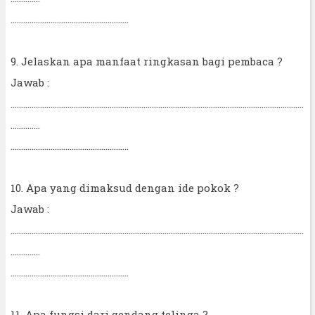
........................................................
9. Jelaskan apa manfaat ringkasan bagi pembaca ?
Jawab :
...........................................................................................................................................
..............
........................................................
10. Apa yang dimaksud dengan ide pokok ?
Jawab :
...........................................................................................................................................
..............
........................................................
11. Apa fungsi dari gendang telinga ?