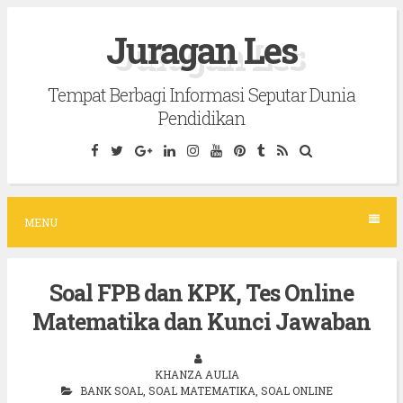
S
Juragan Les
k
i
Tempat Berbagi Informasi Seputar Dunia
p
Pendidikan
t
o
c
o
MENU
n
t
Soal FPB dan KPK, Tes Online
e
Matematika dan Kunci Jawaban
n
t
KHANZA AULIA
BANK SOAL
,
SOAL MATEMATIKA
,
SOAL ONLINE