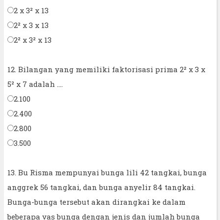
2 x 3² x 13
2² x 3 x 13
2² x 3² x 13
12. Bilangan yang memiliki faktorisasi prima 2² x 3 x
5² x 7 adalah ....
2.100
2.400
2.800
3.500
13. Bu Risma mempunyai bunga lili 42 tangkai, bunga
anggrek 56 tangkai, dan bunga anyelir 84 tangkai.
Bunga-bunga tersebut akan dirangkai ke dalam
beberapa vas bunga dengan jenis dan jumlah bunga