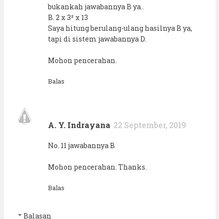
bukankah jawabannya B ya..
B. 2 x 3² x 13
Saya hitung berulang-ulang hasilnya B ya,
tapi di sistem jawabannya D.
Mohon pencerahan.
Balas
A. Y. Indrayana
22 September, 2019
No. 11 jawabannya B
Mohon pencerahan. Thanks.
Balas
Balasan