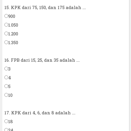
15. KPK dari 75, 150, dan 175 adalah ....
900
1.050
1.200
1.350
16. FPB dari 15, 25, dan 35 adalah ....
3
4
5
10
17. KPK dari 4, 6, dan 8 adalah ....
18
24