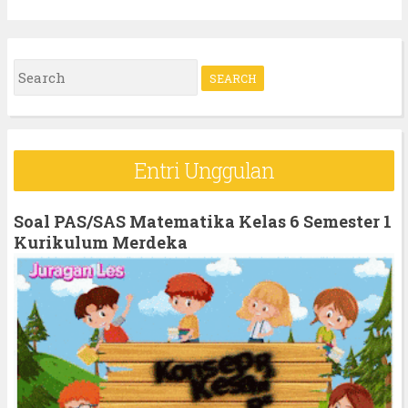
S
e
a
r
Entri Unggulan
c
h
Soal PAS/SAS Matematika Kelas 6 Semester 1
f
Kurikulum Merdeka
o
r
: