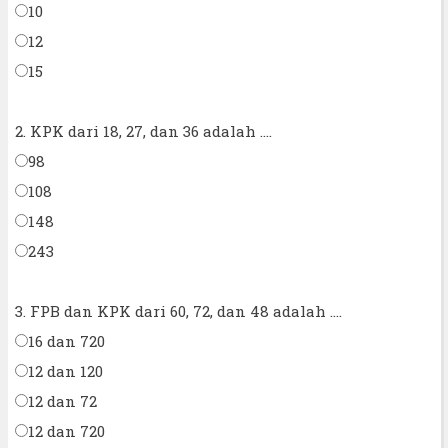
10
12
15
2. KPK dari 18, 27, dan 36 adalah ....
98
108
148
243
3. FPB dan KPK dari 60, 72, dan 48 adalah ....
16 dan 720
12 dan 120
12 dan 72
12 dan 720