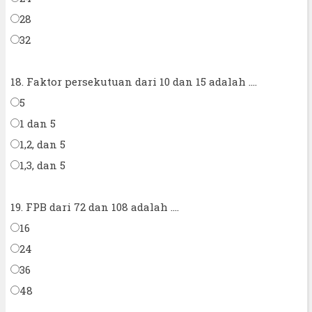
28
32
18. Faktor persekutuan dari 10 dan 15 adalah ....
5
1 dan 5
1,2, dan 5
1,3, dan 5
19. FPB dari 72 dan 108 adalah ....
16
24
36
48