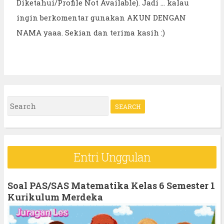
Diketahui/Profile Not Available). Jadi ... kalau
ingin berkomentar gunakan AKUN DENGAN
NAMA yaaa. Sekian dan terima kasih :)
S
e
a
r
Entri Unggulan
c
h
Soal PAS/SAS Matematika Kelas 6 Semester 1
f
Kurikulum Merdeka
o
r