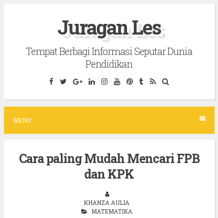
S
Juragan Les
k
i
Tempat Berbagi Informasi Seputar Dunia
p
Pendidikan
t
o
c
o
MENU
n
t
Cara paling Mudah Mencari FPB
e
dan KPK
n
t
KHANZA AULIA
MATEMATIKA