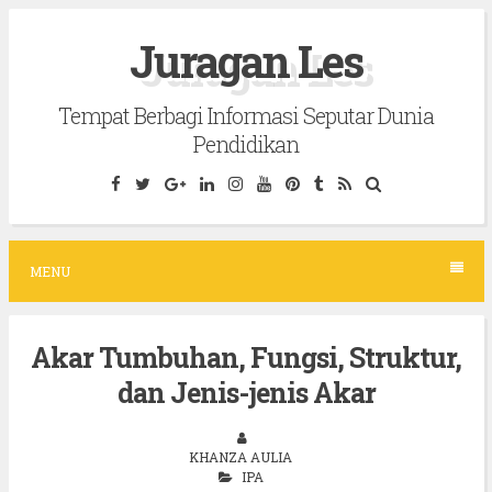
S
Juragan Les
k
i
Tempat Berbagi Informasi Seputar Dunia
p
Pendidikan
t
o
c
o
MENU
n
t
Akar Tumbuhan, Fungsi, Struktur,
e
dan Jenis-jenis Akar
n
t
KHANZA AULIA
IPA