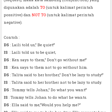
digunakan adalah
TO
(untuk kalimat perintah
possitive) dan
NOT TO
(untuk kalimat perintah
negative).
Contoh :
DS
: Laili told us,” Be quiet!”
IS
: Laili told us to be quiet,
DS
: Ken says to them,” Don’t go without me!”
IS
: Ken says to them not to go without him.
DS
: Talita said to her brother,” Don’t be lazy to study!”
IS
: Talita said to her brother not to be lazy to study.
DS
: Tommy tells Johan,” Do what you want!”
IS
: Tommy tells Johan to do what he wants.
DS
: Ella said to me,”Would you help me?”