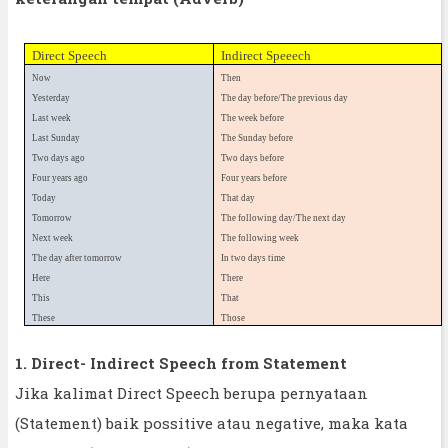
Direct Speech
Indirect Speeech
Now
Then
Yesterday
The day before/The previous day
Last week
The week before
Last Sunday
The Sunday before
Two days ago
Two days before
Four years ago
Four years before
Today
That day
Tomorrow
The following day/The next day
Next week
The following week
The day after tomorrow
In two days time
Here
There
This
That
These
Those
1. Direct- Indirect Speech from Statement
Jika kalimat Direct Speech berupa pernyataan
(Statement) baik possitive atau negative, maka kata