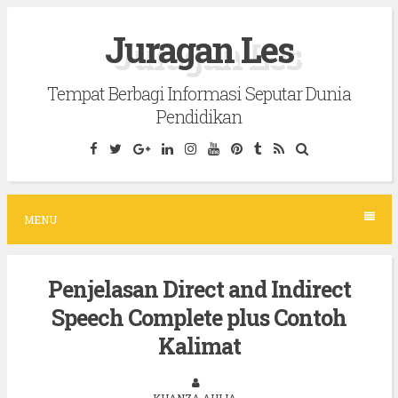
S
Juragan Les
k
i
Tempat Berbagi Informasi Seputar Dunia
p
Pendidikan
t
o
c
o
MENU
n
t
Penjelasan Direct and Indirect
e
Speech Complete plus Contoh
n
t
Kalimat
KHANZA AULIA