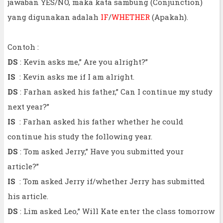
jawaban YES/NO, maka kata sambung (Conjunction)
yang digunakan adalah
IF
/
WHETHER
(Apakah).
Contoh :
DS
: Kevin asks me,” Are you alright?”
IS
: Kevin asks me if I am alright.
DS
: Farhan asked his father,” Can I continue my study
next year?”
IS
: Farhan asked his father whether he could
continue his study the following year.
DS
: Tom asked Jerry,” Have you submitted your
article?”
IS
: Tom asked Jerry if/whether Jerry has submitted
his article.
DS
: Lim asked Leo,” Will Kate enter the class tomorrow