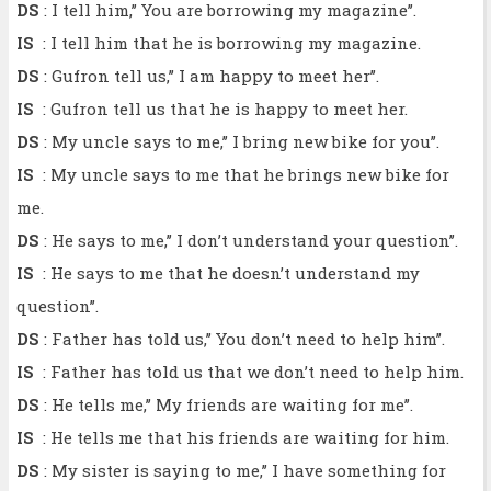
DS
: I tell him,’’ You are borrowing my magazine’’.
IS
: I tell him that he is borrowing my magazine.
DS
: Gufron tell us,’’ I am happy to meet her’’.
IS
: Gufron tell us that he is happy to meet her.
DS
: My uncle says to me,’’ I bring new bike for you’’.
IS
: My uncle says to me that he brings new bike for
me.
DS
: He says to me,’’ I don’t understand your question’’.
IS
: He says to me that he doesn’t understand my
question’’.
DS
: Father has told us,’’ You don’t need to help him’’.
IS
: Father has told us that we don’t need to help him.
DS
: He tells me,’’ My friends are waiting for me’’.
IS
: He tells me that his friends are waiting for him.
DS
: My sister is saying to me,’’ I have something for