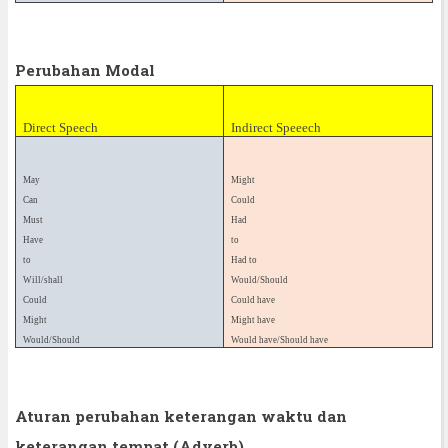
Perubahan Modal
Direct
Speech
Indirect
Speeech
May
Might
Can
Could
Must
Had
Have
to
to
Had
to
Will/shall
Would/Should
Could
Could
have
Might
Might
have
Would/Should
Would
have/Should have
Aturan perubahan keterangan waktu dan
keterangan tempat (Adverb)