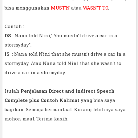
bisa menggunakan
MUST’N
atau
WASN’T TO
.
Contoh :
DS
: Nana told Nini,” You mustn’t drive a car in a
stormyday”.
IS
: Nana told Nini that she mustn’t drive a car in a
stormyday. Atau Nana told Nini that she wasn’t to
drive a car in a stormyday.
Itulah
Penjelasan Direct and Indirect Speech
Complete plus Contoh Kalimat
yang bisa saya
bagikan. Semoga bermanfaat. Kurang lebihnya saya
mohon maaf. Terima kasih.