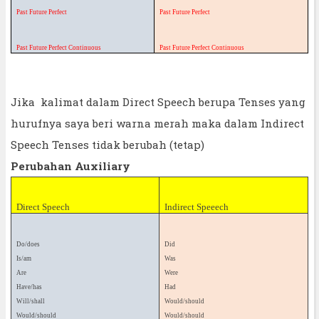
Past Future Perfect
Past Future Perfect
Past Future Perfect Continuous
Past Future Perfect Continuous
Jika kalimat dalam Direct Speech berupa Tenses yang
hurufnya saya beri warna merah maka dalam Indirect
Speech Tenses tidak berubah (tetap)
Perubahan Auxiliary
Direct
Speech
Indirect
Speeech
Do/does
Did
Is/am
Was
Are
Were
Have/has
Had
Will/shall
Would/should
Would/should
Would/should