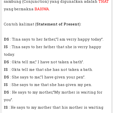
sambung (Conjunction) yang digunalkan adalah
THAT
yang bermakna
BAHWA
.
Contoh kalimat (
Statement of Present
):
DS
: Tina says to her father,”I am verry happy today”.
IS
: Tina says to her father that she is verry happy
today.
DS
: Okta tell me,” I have not taken a bath”.
IS
: Okta tell me that she has not taken a bath.
DS
: She says to me,’’I have given your pen’’.
IS
: She says to me that she has given my pen.
DS
: He says to my mother,’’My mother is waiting for
you’’.
IS
: He says to my mother that his mother is waiting