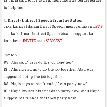
IS
: Ella said to me to help her. Atau Ella requested me
to help her.
4. Direct- Indirect Speech from Invitation
Jika kalimat dalam Direct Speech menggunakan
LET’S
, maka kalimat Indirect Speech bisa menggunakan
kata kerja
INVITE
atau
SUGGEST
.
Contoh :
DS
: Afis said,” Let’s do the job together!”
IS
: Afis invited us to do the job together. Atau Afis
suggested doing the job together.
DS
: Najib says to his friends,” Let’s party now!”
IS
: Najib invites his friends to party now. Atau Najib
suggest his friends that they party now.