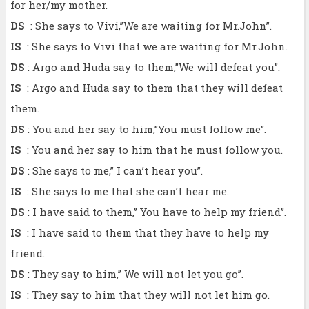
for her/my mother.
DS
: She says to Vivi,’’We are waiting for Mr.John’’.
IS
: She says to Vivi that we are waiting for Mr.John.
DS
: Argo and Huda say to them,’’We will defeat you’’.
IS
: Argo and Huda say to them that they will defeat
them.
DS
: You and her say to him,’’You must follow me’’.
IS
: You and her say to him that he must follow you.
DS
: She says to me,’’ I can’t hear you’’.
IS
: She says to me that she can’t hear me.
DS
: I have said to them,’’ You have to help my friend’’.
IS
: I have said to them that they have to help my
friend.
DS
: They say to him,’’ We will not let you go’’.
IS
: They say to him that they will not let him go.