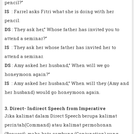
pencil?”
IS
: Farrel asks Fitri what she is doing with her
pencil.
DS
: They ask her,” Whose father has invited you to
attend a seminar?”
IS
: They ask her whose father has invited her to
attend a seminar.
DS
: Amy asked her husband,” When will we go
honeymoon again?”
IS
: Amy asked her husband,” When will they (Amy and
her husband) would go honeymoon again.
3. Direct- Indirect Speech from Imperative
Jika kalimat dalam Direct Speech berupa kalimat
perintah(Command) atau kalimat permohonan
(Request), maka kata sambung (Conjunction) yang