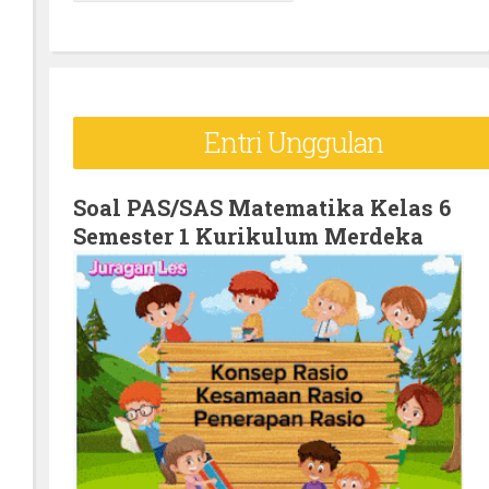
e
a
r
c
Entri Unggulan
h
f
o
Soal PAS/SAS Matematika Kelas 6
Semester 1 Kurikulum Merdeka
r
: