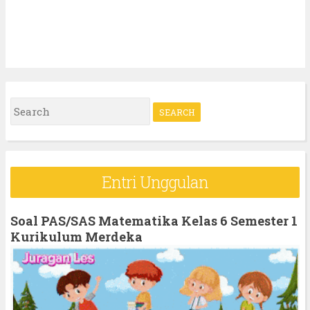
S
e
a
r
Entri Unggulan
c
h
Soal PAS/SAS Matematika Kelas 6 Semester 1
f
Kurikulum Merdeka
o
r
: