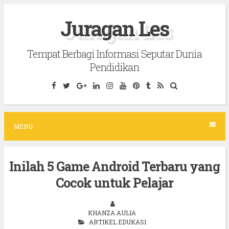
S
Juragan Les
k
i
Tempat Berbagi Informasi Seputar Dunia
p
Pendidikan
t
o
c
o
MENU
n
t
Inilah 5 Game Android Terbaru yang
e
Cocok untuk Pelajar
n
t
KHANZA AULIA
ARTIKEL EDUKASI