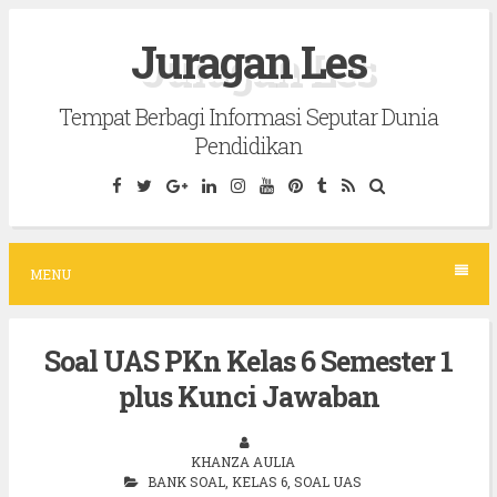
S
Juragan Les
k
i
Tempat Berbagi Informasi Seputar Dunia
p
Pendidikan
t
o
c
o
MENU
n
t
Soal UAS PKn Kelas 6 Semester 1
e
plus Kunci Jawaban
n
t
KHANZA AULIA
BANK SOAL
,
KELAS 6
,
SOAL UAS