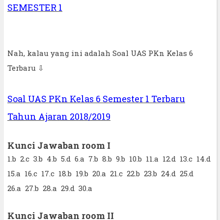
SEMESTER 1
Nah, kalau yang ini adalah Soal UAS PKn Kelas 6
Terbaru ⇩
Soal UAS PKn Kelas 6 Semester 1 Terbaru
Tahun Ajaran 2018/2019
Kunci Jawaban room I
1.b 2.c 3.b 4.b 5.d 6.a 7.b 8.b 9.b 10.b 11.a 12.d 13.c 14.d
15.a 16.c 17.c 18.b 19.b 20.a 21.c 22.b 23.b 24.d 25.d
26.a 27.b 28.a 29.d 30.a
Kunci Jawaban room II