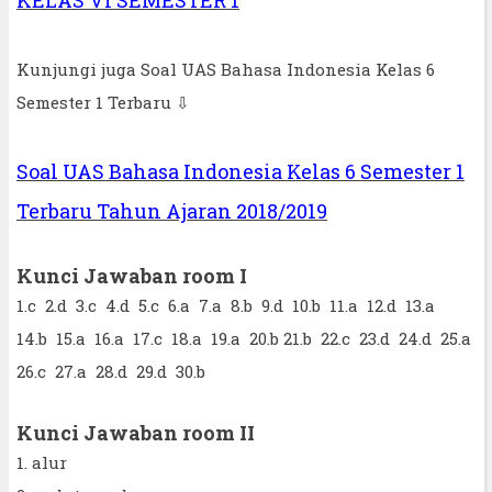
KELAS VI SEMESTER 1
Kunjungi juga Soal UAS Bahasa Indonesia Kelas 6
Semester 1 Terbaru ⇩
Soal UAS Bahasa Indonesia Kelas 6 Semester 1
Terbaru Tahun Ajaran 2018/2019
Kunci Jawaban room I
1.c 2.d 3.c 4.d 5.c 6.a 7.a 8.b 9.d 10.b 11.a 12.d 13.a
14.b 15.a 16.a 17.c 18.a 19.a 20.b 21.b 22.c 23.d 24.d 25.a
26.c 27.a 28.d 29.d 30.b
Kunci Jawaban room II
1. alur