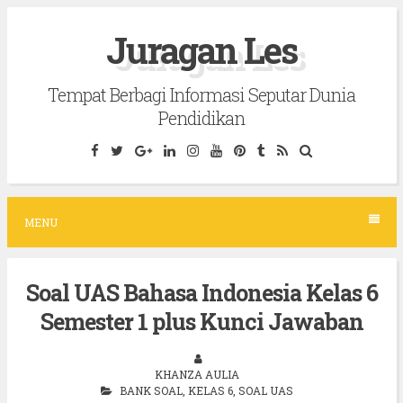
S
Juragan Les
k
i
Tempat Berbagi Informasi Seputar Dunia
p
Pendidikan
t
o
c
o
MENU
n
t
Soal UAS Bahasa Indonesia Kelas 6
e
Semester 1 plus Kunci Jawaban
n
t
KHANZA AULIA
BANK SOAL
,
KELAS 6
,
SOAL UAS