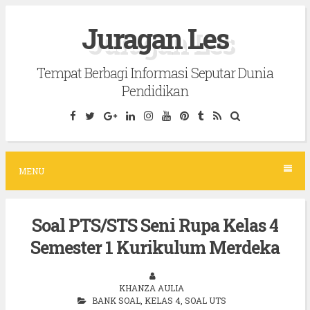
S
Juragan Les
k
i
Tempat Berbagi Informasi Seputar Dunia
p
Pendidikan
t
o
c
o
MENU
n
t
Soal PTS/STS Seni Rupa Kelas 4
e
Semester 1 Kurikulum Merdeka
n
t
KHANZA AULIA
BANK SOAL
,
KELAS 4
,
SOAL UTS