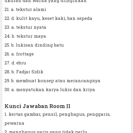
ukuran dan warna yang diinginkan
21. a. tekstur alami
22. d. kulit kayu, keset kaki, ban sepeda
23. a. tekstur nyata
24. b. tekstur maya
25. b. lukisan dinding batu
26. a. frottage
27. d. ebru
28. b. Fadjar Sidik
29. b. membuat konsep atau merancangnya
30. a. menyatukan karya lukis dan kriya
Kunci Jawaban Room II
1. kertas gambar, pensil, penghapus, penggaris,
pewarna
2. menghapus garis yang tidak perlu