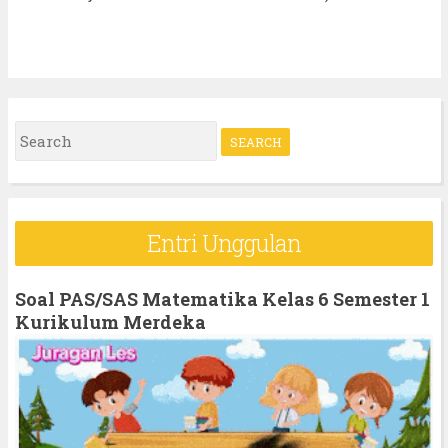
S
e
a
r
Entri Unggulan
c
h
Soal PAS/SAS Matematika Kelas 6 Semester 1
f
Kurikulum Merdeka
o
r
: