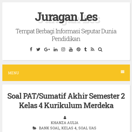
S
Juragan Les
k
i
Tempat Berbagi Informasi Seputar Dunia
p
Pendidikan
t
o
c
o
MENU
n
t
Soal PAT/Sumatif Akhir Semester 2
e
Kelas 4 Kurikulum Merdeka
n
t
KHANZA AULIA
BANK SOAL
,
KELAS 4
,
SOAL UAS