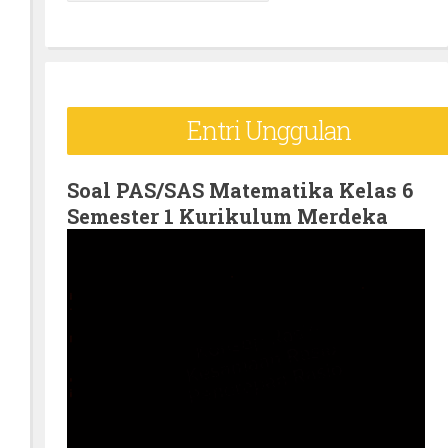
e
a
r
c
Entri Unggulan
h
f
o
Soal PAS/SAS Matematika Kelas 6
Semester 1 Kurikulum Merdeka
r
: