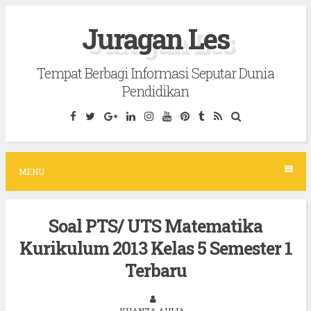
S
Juragan Les
k
i
Tempat Berbagi Informasi Seputar Dunia
p
Pendidikan
t
o
c
o
MENU
n
t
Soal PTS/ UTS Matematika
e
Kurikulum 2013 Kelas 5 Semester 1
n
t
Terbaru
KHANZA AULIA