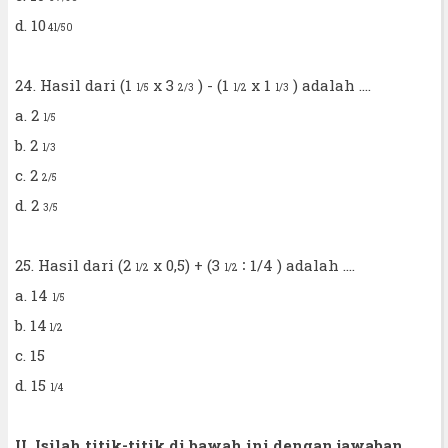
d. 10
41/50
24. Hasil dari (1
x 3
) - (1
x 1
) adalah ....
1/5
2/3
1/2
1/3
a. 2
1/5
b. 2
1/3
c. 2
2/5
d. 2
3/5
25. Hasil dari (2
x 0,5) + (3
∶ 1/4 ) adalah ....
1/2
1/2
a. 14
1/5
b. 14
1/2
c. 15
d. 15
1/4
II. Isilah titik-titik di bawah ini dengan jawaban