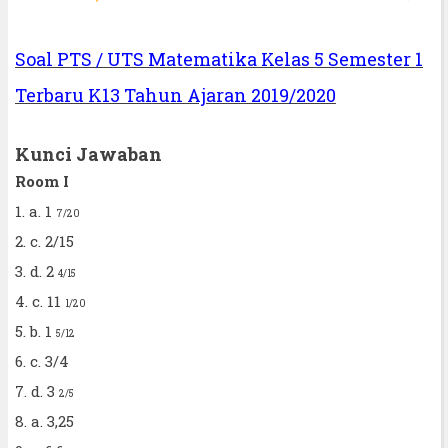
Soal PTS / UTS Matematika Kelas 5 Semester 1
Terbaru K13 Tahun Ajaran 2019/2020
Kunci Jawaban
Room I
1. a. 1
7/20
2. c. 2/15
3. d. 2
4/15
4. c. 11
1/20
5. b. 1
5/12
6. c. 3/4
7. d. 3
2/5
8. a. 3,25