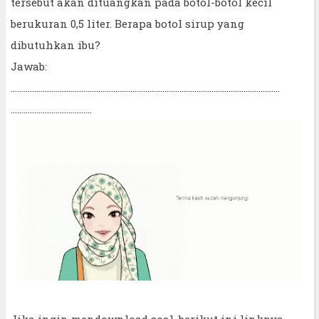
tersebut akan dituangkan pada botol-botol kecil
berukuran 0,5 liter. Berapa botol sirup yang
dibutuhkan ibu?
Jawab:
..............................................................................................................................
......................................
Jika ingin mendownload soal, berikut ini linknya.