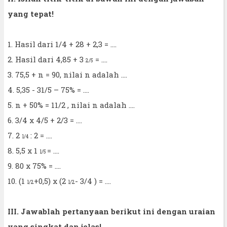
yang tepat!
1. Hasil dari 1/4 + 28 + 2,3 = ....
2. Hasil dari 4,85 + 3
= ....
2/5
3. 75,5 + n = 90, nilai n adalah ....
4. 5,35 - 31/5 – 75% = ....
5. n + 50% = 11/2 , nilai n adalah ....
6. 3/4 x 4/5 + 2/3 = ....
7. 2
: 2 = ....
1/4
8. 5,5 x 1
= ....
1/5
9. 80 x 75% = ....
10. (1
+0,5) x (2
- 3/4 ) = ....
1/2
1/2
III. Jawablah pertanyaan berikut ini dengan uraian
yang singkat dan jelas!