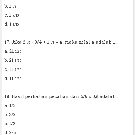
b. 1
1/2
c. 1
7/10
d. 1
9/10
17. Jika 2
- 3/4 + 1
= n, maka nilai n adalah ....
1/5
1/2
a. 21
1/20
b. 21
3/20
c. 11
7/20
d. 11
9/20
18. Hasil perkalian pecahan dari 5/6 x 0,8 adalah ....
a. 1/3
b. 2/3
c. 1/2
d. 3/5