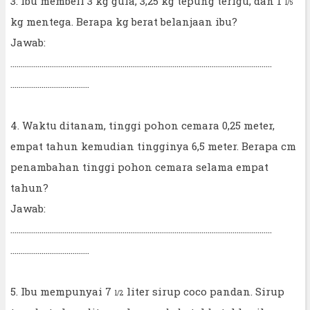
3. Ibu membell 3 kg gula, 3,25 kg tepung terigu, dan 1
1/5
kg mentega. Berapa kg berat belanjaan ibu?
Jawab:
..............................................................................................................................
......................................
4. Waktu ditanam, tinggi pohon cemara 0,25 meter,
empat tahun kemudian tingginya 6,5 meter. Berapa cm
penambahan tinggi pohon cemara selama empat
tahun?
Jawab:
..............................................................................................................................
......................................
5. Ibu mempunyai 7
liter sirup coco pandan. Sirup
1/2