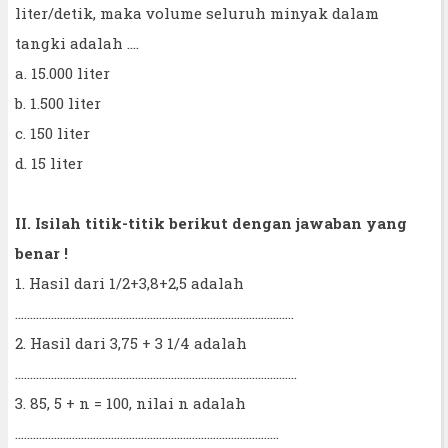
liter/detik, maka volume seluruh minyak dalam
tangki adalah ....
a. 15.000 liter
b. 1.500 liter
c. 150 liter
d. 15 liter
II. Isilah titik-titik berikut dengan jawaban yang
benar !
1. Hasil dari 1/2+3,8+2,5 adalah
.............................................................................................
2. Hasil dari 3,75 + 3 1/4 adalah
..............................................................................................
3. 85, 5 + n = 100, nilai n adalah
........................................................................................