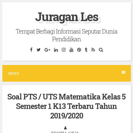
S
Juragan Les
k
i
Tempat Berbagi Informasi Seputar Dunia
p
Pendidikan
t
o
c
o
MENU
n
t
Soal PTS / UTS Matematika Kelas 5
e
Semester 1 K13 Terbaru Tahun
n
t
2019/2020
KHANZA AULIA