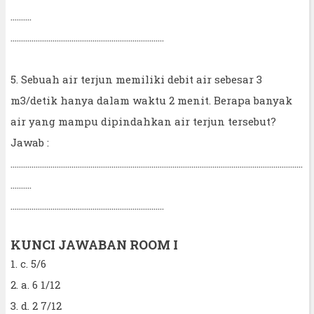
..........
.........................................................................
5. Sebuah air terjun memiliki debit air sebesar 3
m3/detik hanya dalam waktu 2 menit. Berapa banyak
air yang mampu dipindahkan air terjun tersebut?
Jawab :
...........................................................................................................................................
..........
.........................................................................
KUNCI JAWABAN ROOM I
1. c. 5/6
2. a. 6 1/12
3. d. 2 7/12