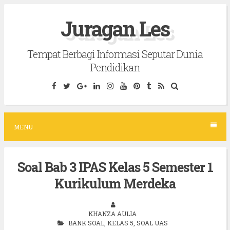
S
Juragan Les
k
i
Tempat Berbagi Informasi Seputar Dunia
p
Pendidikan
t
o
c
o
MENU
n
t
Soal Bab 3 IPAS Kelas 5 Semester 1
e
Kurikulum Merdeka
n
t
KHANZA AULIA
BANK SOAL
,
KELAS 5
,
SOAL UAS