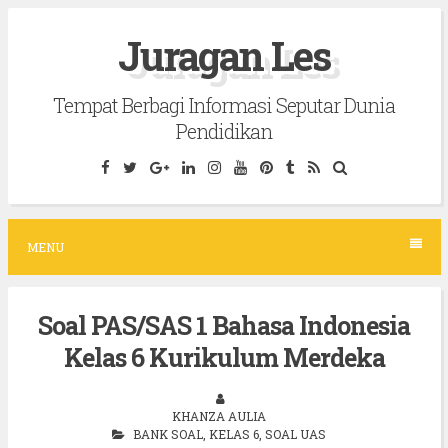
S
Juragan Les
k
i
Tempat Berbagi Informasi Seputar Dunia
p
Pendidikan
t
o
c
o
MENU
n
t
Soal PAS/SAS 1 Bahasa Indonesia
e
Kelas 6 Kurikulum Merdeka
n
t
KHANZA AULIA
BANK SOAL
,
KELAS 6
,
SOAL UAS