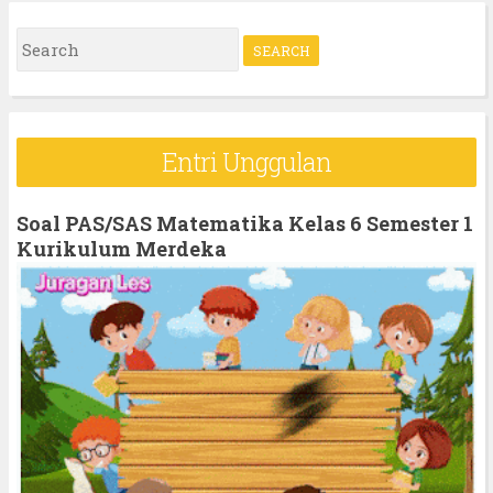
S
e
a
r
Entri Unggulan
c
h
Soal PAS/SAS Matematika Kelas 6 Semester 1
f
Kurikulum Merdeka
o
r
: