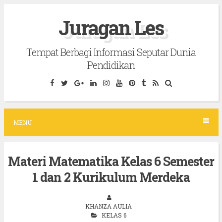
S
Juragan Les
k
i
Tempat Berbagi Informasi Seputar Dunia
p
Pendidikan
t
o
c
o
MENU
n
t
Materi Matematika Kelas 6 Semester
e
1 dan 2 Kurikulum Merdeka
n
t
KHANZA AULIA
KELAS 6