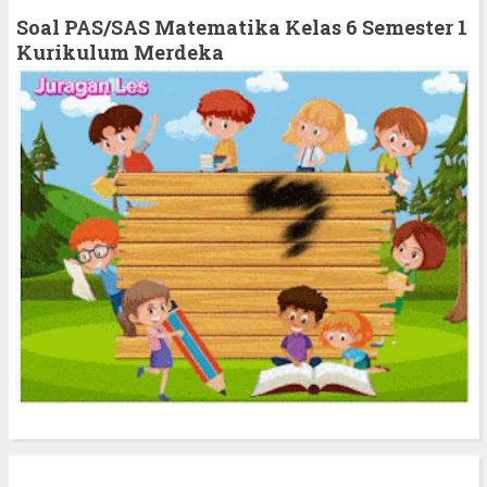
h
Soal PAS/SAS Matematika Kelas 6 Semester 1
f
Kurikulum Merdeka
o
r
: