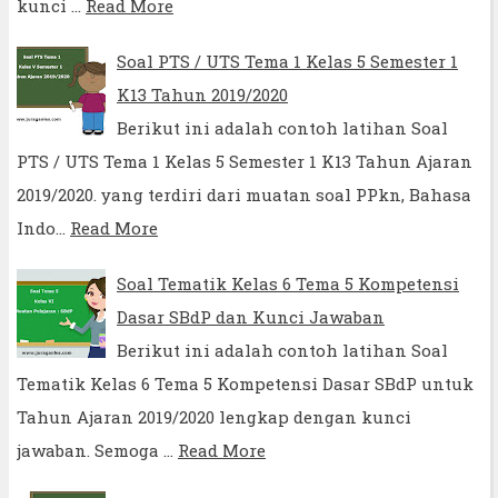
kunci …
Read More
Soal PTS / UTS Tema 1 Kelas 5 Semester 1
K13 Tahun 2019/2020
Berikut ini adalah contoh latihan Soal
PTS / UTS Tema 1 Kelas 5 Semester 1 K13 Tahun Ajaran
2019/2020. yang terdiri dari muatan soal PPkn, Bahasa
Indo…
Read More
Soal Tematik Kelas 6 Tema 5 Kompetensi
Dasar SBdP dan Kunci Jawaban
Berikut ini adalah contoh latihan Soal
Tematik Kelas 6 Tema 5 Kompetensi Dasar SBdP untuk
Tahun Ajaran 2019/2020 lengkap dengan kunci
jawaban. Semoga …
Read More