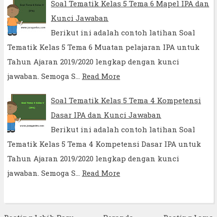
Soal Tematik Kelas 5 Tema 6 Mapel IPA dan
Kunci Jawaban
Berikut ini adalah contoh latihan Soal
Tematik Kelas 5 Tema 6 Muatan pelajaran IPA untuk
Tahun Ajaran 2019/2020 lengkap dengan kunci
jawaban. Semoga S…
Read More
Soal Tematik Kelas 5 Tema 4 Kompetensi
Dasar IPA dan Kunci Jawaban
Berikut ini adalah contoh latihan Soal
Tematik Kelas 5 Tema 4 Kompetensi Dasar IPA untuk
Tahun Ajaran 2019/2020 lengkap dengan kunci
jawaban. Semoga S…
Read More