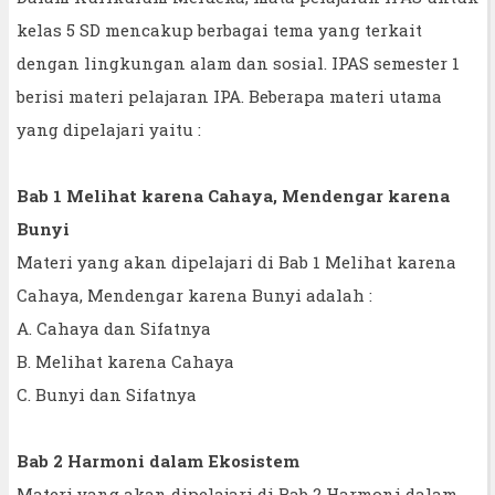
kelas 5 SD mencakup berbagai tema yang terkait
dengan lingkungan alam dan sosial. IPAS semester 1
berisi materi pelajaran IPA. Beberapa materi utama
yang dipelajari yaitu :
Bab 1 Melihat karena Cahaya, Mendengar karena
Bunyi
Materi yang akan dipelajari di Bab 1 Melihat karena
Cahaya, Mendengar karena Bunyi adalah :
A. Cahaya dan Sifatnya
B. Melihat karena Cahaya
C. Bunyi dan Sifatnya
Bab 2 Harmoni dalam Ekosistem
Materi yang akan dipelajari di Bab 2 Harmoni dalam