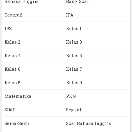
Bahasa Inggris
Bank Soal
Geografi
IPA
IPS
Kelas 1
Kelas 2
Kelas 3
Kelas 4
Kelas 5
Kelas 6
Kelas 7
Kelas 8
Kelas 9
Matematika
PKN
SBdP
Sejarah
Serba-Serbi
Soal Bahasa Inggris