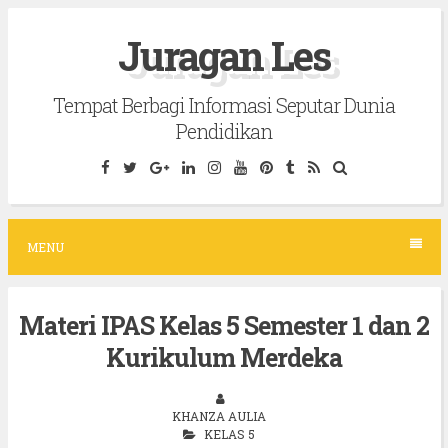
S
Juragan Les
k
i
Tempat Berbagi Informasi Seputar Dunia
p
Pendidikan
t
o
c
o
MENU
n
t
Materi IPAS Kelas 5 Semester 1 dan 2
e
Kurikulum Merdeka
n
t
KHANZA AULIA
KELAS 5