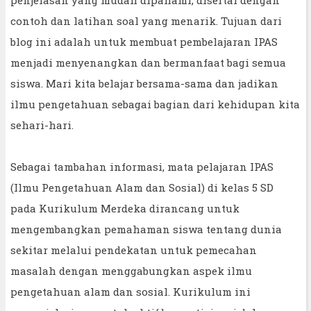
contoh dan latihan soal yang menarik. Tujuan dari
blog ini adalah untuk membuat pembelajaran IPAS
menjadi menyenangkan dan bermanfaat bagi semua
siswa. Mari kita belajar bersama-sama dan jadikan
ilmu pengetahuan sebagai bagian dari kehidupan kita
sehari-hari.
Sebagai tambahan informasi, mata pelajaran IPAS
(Ilmu Pengetahuan Alam dan Sosial) di kelas 5 SD
pada Kurikulum Merdeka dirancang untuk
mengembangkan pemahaman siswa tentang dunia
sekitar melalui pendekatan untuk pemecahan
masalah dengan menggabungkan aspek ilmu
pengetahuan alam dan sosial. Kurikulum ini