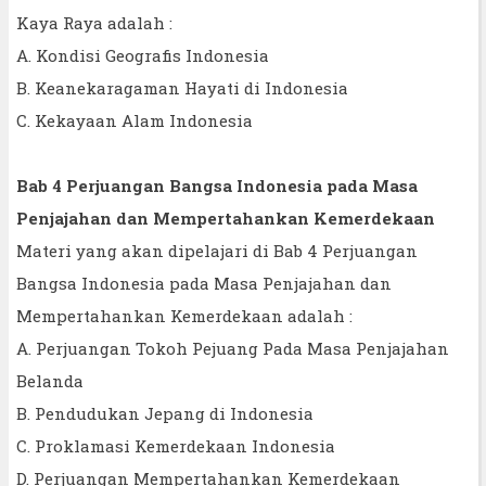
Kaya Raya adalah :
A. Kondisi Geografis Indonesia
B. Keanekaragaman Hayati di Indonesia
C. Kekayaan Alam Indonesia
Bab 4 Perjuangan Bangsa Indonesia pada Masa
Penjajahan dan Mempertahankan Kemerdekaan
Materi yang akan dipelajari di Bab 4 Perjuangan
Bangsa Indonesia pada Masa Penjajahan dan
Mempertahankan Kemerdekaan adalah :
A. Perjuangan Tokoh Pejuang Pada Masa Penjajahan
Belanda
B. Pendudukan Jepang di Indonesia
C. Proklamasi Kemerdekaan Indonesia
D. Perjuangan Mempertahankan Kemerdekaan