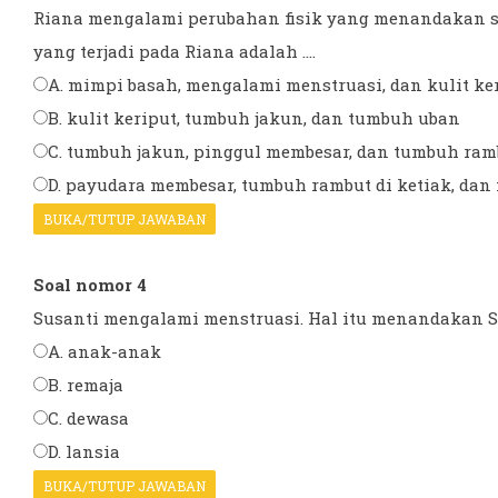
Riana mengalami perubahan fisik yang menandakan se
yang terjadi pada Riana adalah ....
A. mimpi basah, mengalami menstruasi, dan kulit ke
B. kulit keriput, tumbuh jakun, dan tumbuh uban
C. tumbuh jakun, pinggul membesar, dan tumbuh ramb
D. payudara membesar, tumbuh rambut di ketiak, dan
BUKA/TUTUP JAWABAN
Soal nomor 4
Susanti mengalami menstruasi. Hal itu menandakan Sus
A. anak-anak
B. remaja
C. dewasa
D. lansia
BUKA/TUTUP JAWABAN