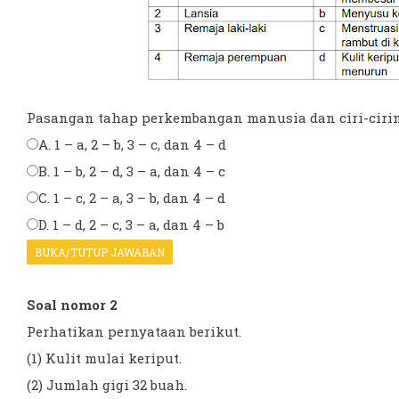
Pasangan tahap perkembangan manusia dan ciri-cirinya
A. 1 – a, 2 – b, 3 – c, dan 4 – d
B. 1 – b, 2 – d, 3 – a, dan 4 – c
C. 1 – c, 2 – a, 3 – b, dan 4 – d
D. 1 – d, 2 – c, 3 – a, dan 4 – b
BUKA/TUTUP JAWABAN
Soal nomor 2
Perhatikan pernyataan berikut.
(1) Kulit mulai keriput.
(2) Jumlah gigi 32 buah.