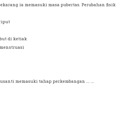
karang ia memasuki masa pubertas. Perubahan fisik
riput
ut di ketiak
 menstruasi
anti memasuki tahap perkembangan .... ....