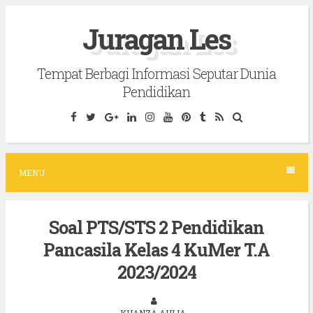
S
Juragan Les
k
i
Tempat Berbagi Informasi Seputar Dunia
p
Pendidikan
t
o
c
o
MENU
n
t
Soal PTS/STS 2 Pendidikan
e
Pancasila Kelas 4 KuMer T.A
n
t
2023/2024
KHANZA AULIA