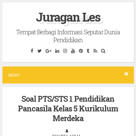
S
Juragan Les
k
i
Tempat Berbagi Informasi Seputar Dunia
p
Pendidikan
t
o
c
o
MENU
n
t
Soal PTS/STS 1 Pendidikan
e
Pancasila Kelas 5 Kurikulum
n
t
Merdeka
KHANZA AULIA