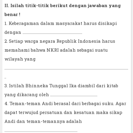
II. Isilah titik-titik berikut dengan jawaban yang
benar !
1. Keberagaman dalam masyarakat harus disikapi
dengan ………..........................................................
2. Setiap warga negara Republik Indonesia harus
memahami bahwa NKRI adalah sebagai suatu
wilayah yang
...........................................................................................................................................
..
3. Istilah Bhinneka Tunggal Ika diambil dari kitab
yang dikarang oleh .....................................................
4. Teman-teman Andi berasal dari berbagai suku. Agar
dapat terwujud persatuan dan kesatuan maka sikap
Andi dan teman-temannya adalah
……………………………………………………………………….