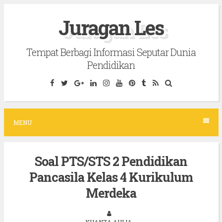
S
Juragan Les
k
i
Tempat Berbagi Informasi Seputar Dunia
p
Pendidikan
t
o
c
o
MENU
n
t
Soal PTS/STS 2 Pendidikan
e
Pancasila Kelas 4 Kurikulum
n
t
Merdeka
KHANZA AULIA