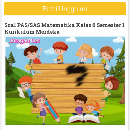
r
Entri Unggulan
c
h
Soal PAS/SAS Matematika Kelas 6 Semester 1
f
Kurikulum Merdeka
o
r
: