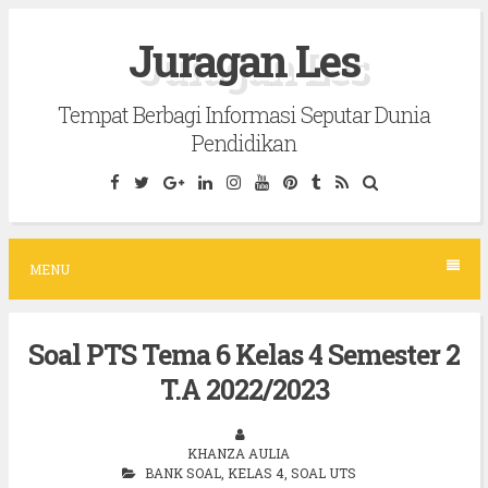
S
Juragan Les
k
i
Tempat Berbagi Informasi Seputar Dunia
p
Pendidikan
t
o
c
o
MENU
n
t
Soal PTS Tema 6 Kelas 4 Semester 2
e
T.A 2022/2023
n
t
KHANZA AULIA
BANK SOAL
,
KELAS 4
,
SOAL UTS