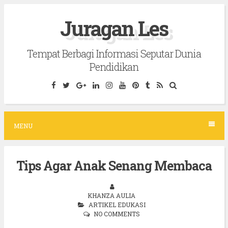
S
Juragan Les
k
i
Tempat Berbagi Informasi Seputar Dunia
p
Pendidikan
t
o
c
o
MENU
n
t
Tips Agar Anak Senang Membaca
e
n
t
KHANZA AULIA
ARTIKEL EDUKASI
NO COMMENTS