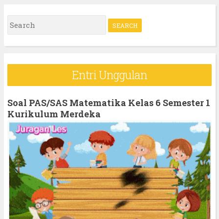
S
e
a
r
Entri Unggulan
c
h
Soal PAS/SAS Matematika Kelas 6 Semester 1
f
Kurikulum Merdeka
o
r
: