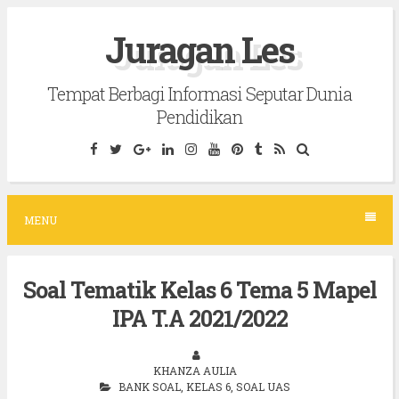
S
Juragan Les
k
i
Tempat Berbagi Informasi Seputar Dunia
p
Pendidikan
t
o
c
o
MENU
n
t
Soal Tematik Kelas 6 Tema 5 Mapel
e
IPA T.A 2021/2022
n
t
KHANZA AULIA
BANK SOAL
,
KELAS 6
,
SOAL UAS