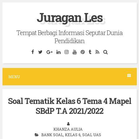
S
Juragan Les
k
i
Tempat Berbagi Informasi Seputar Dunia
p
Pendidikan
t
o
c
o
MENU
n
t
Soal Tematik Kelas 6 Tema 4 Mapel
e
SBdP T.A 2021/2022
n
t
KHANZA AULIA
BANK SOAL
,
KELAS 6
,
SOAL UAS