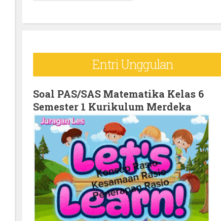
e
a
r
c
Entri Unggulan
h
f
o
Soal PAS/SAS Matematika Kelas 6
Semester 1 Kurikulum Merdeka
r
: