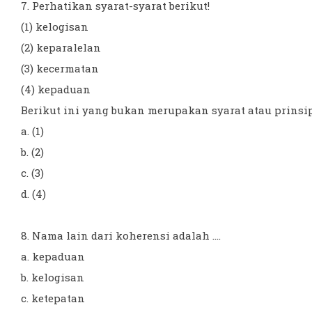
7. Perhatikan syarat-syarat berikut!
(1) kelogisan
(2) keparalelan
(3) kecermatan
(4) kepaduan
Berikut ini yang bukan merupakan syarat atau prinsip k
a. (1)
b. (2)
c. (3)
d. (4)
8. Nama lain dari koherensi adalah ....
a. kepaduan
b. kelogisan
c. ketepatan