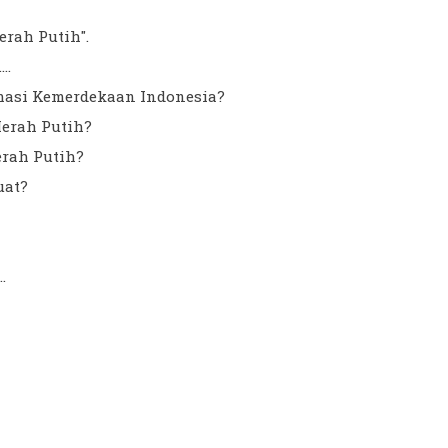
erah Putih".
..
masi Kemerdekaan Indonesia?
Merah Putih?
erah Putih?
uat?
.