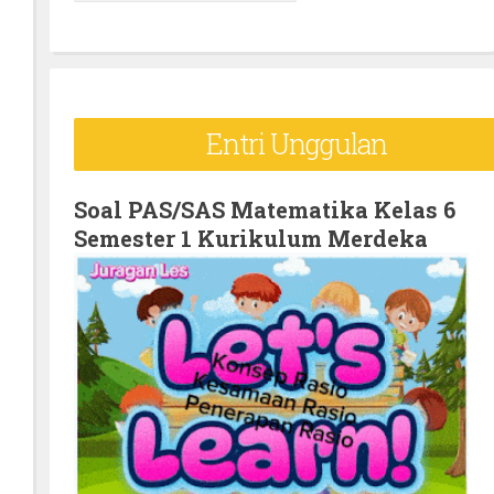
e
a
r
c
Entri Unggulan
h
f
o
Soal PAS/SAS Matematika Kelas 6
Semester 1 Kurikulum Merdeka
r
: