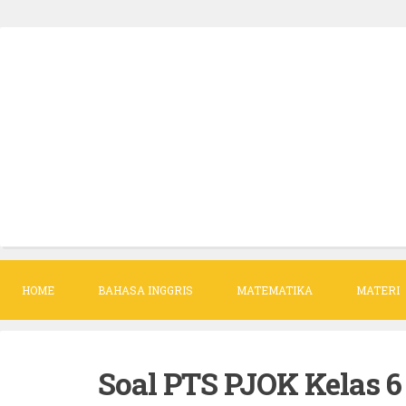
S
k
i
p
t
o
c
o
n
t
HOME
BAHASA INGGRIS
MATEMATIKA
MATERI
e
n
t
Soal PTS PJOK Kelas 6 