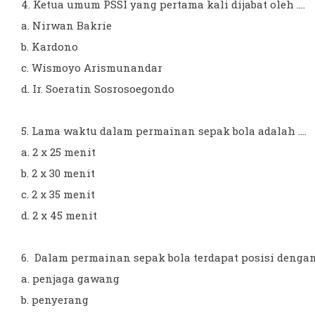
4. Ketua umum PSSI yang pertama kali dijabat oleh ....
a. Nirwan Bakrie
b. Kardono
c. Wismoyo Arismunandar
d. Ir. Soeratin Sosrosoegondo
5. Lama waktu dalam permainan sepak bola adalah ....
a. 2 x 25 menit
b. 2 x 30 menit
c. 2 x 35 menit
d. 2 x 45 menit
6. Dalam permainan sepak bola terdapat posisi dengan
a. penjaga gawang
b. penyerang