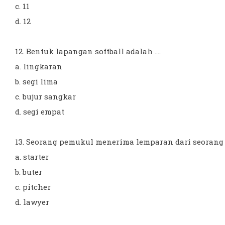
c. 11
d. 12
12. Bentuk lapangan softball adalah ....
a. lingkaran
b. segi lima
c. bujur sangkar
d. segi empat
13. Seorang pemukul menerima lemparan dari seorang ..
a. starter
b. buter
c. pitcher
d. lawyer