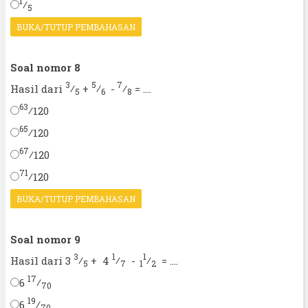
1
⁄
5
BUKA/TUTUP PEMBAHASAN
Soal nomor 8
3
5
7
⁄
⁄
⁄
Hasil dari
+
-
= ....
5
6
8
63
⁄
120
65
⁄
120
67
⁄
120
71
⁄
120
BUKA/TUTUP PEMBAHASAN
Soal nomor 9
3
1
1
⁄
⁄
⁄
Hasil dari 3
+ 4
-
= ....
5
7
1
2
17
⁄
6
70
19
⁄
6
70