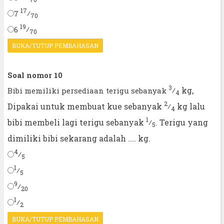
17
⁄
7
70
19
⁄
6
70
BUKA/TUTUP PEMBAHASAN
Soal nomor 10
3
⁄
kg,
Bibi memiliki persediaan terigu sebanyak
4
2
Dipakai untuk membuat kue sebanyak
⁄
kg lalu
4
1
bibi membeli lagi terigu sebanyak
⁄
. Terigu yang
5
dimiliki bibi sekarang adalah .... kg.
4
⁄
5
1
⁄
5
9
⁄
20
1
⁄
2
BUKA/TUTUP PEMBAHASAN