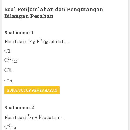
Soal Penjumlahan dan Pengurangan
Bilangan Pecahan
Soal nomor 1
3
7
⁄
+
⁄
Hasil dari
adalah ....
10
10
1
10
⁄
20
⅕
⅓
BUKA/TUTUP PEMBAHASAN
Soal nomor 2
3
⅙
⁄
Hasil dari
+
adalah = ....
8
4
⁄
14