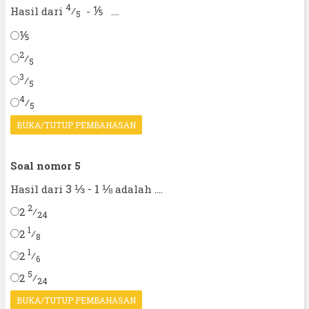
4
⅕
⁄
Hasil dari
-
....
5
⅕
2
⁄
5
3
⁄
5
4
⁄
5
BUKA/TUTUP PEMBAHASAN
Soal nomor 5
⅓
⅛
3
- 1
Hasil dari
adalah ....
2
⁄
2
24
1
⁄
2
8
1
⁄
2
6
5
⁄
2
24
BUKA/TUTUP PEMBAHASAN