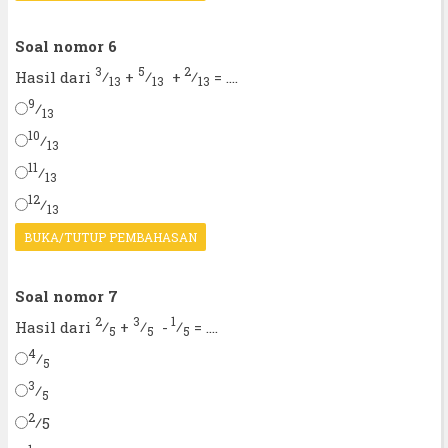
Soal nomor 6
3
5
2
⁄
⁄
⁄
Hasil dari
+
+
= ....
13
13
13
9
⁄
13
10
⁄
13
11
⁄
13
12
⁄
13
BUKA/TUTUP PEMBAHASAN
Soal nomor 7
2
3
1
⁄
⁄
⁄
Hasil dari
+
-
= ....
5
5
5
4
⁄
5
3
⁄
5
2
⁄
5