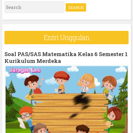
S
e
a
r
Entri Unggulan
c
h
Soal PAS/SAS Matematika Kelas 6 Semester 1
f
Kurikulum Merdeka
o
r
: