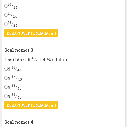
10
⁄
24
11
⁄
24
13
⁄
24
BUKA/TUTUP PEMBAHASAN
Soal nomor 3
4
⅛
⁄
adalah ....
Hasil dari 5
+ 4
5
36
⁄
9
40
37
⁄
9
40
38
⁄
9
40
39
⁄
9
40
BUKA/TUTUP PEMBAHASAN
Soal nomor 4