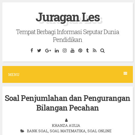
S
Juragan Les
k
i
Tempat Berbagi Informasi Seputar Dunia
p
Pendidikan
t
o
c
o
MENU
n
t
Soal Penjumlahan dan Pengurangan
e
Bilangan Pecahan
n
t
KHANZA AULIA
BANK SOAL
,
SOAL MATEMATIKA
,
SOAL ONLINE