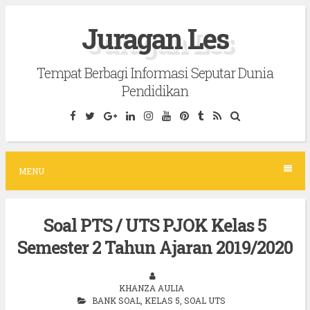
S
Juragan Les
k
i
Tempat Berbagi Informasi Seputar Dunia
p
Pendidikan
t
o
c
o
MENU
n
t
Soal PTS / UTS PJOK Kelas 5
e
Semester 2 Tahun Ajaran 2019/2020
n
t
KHANZA AULIA
BANK SOAL
,
KELAS 5
,
SOAL UTS