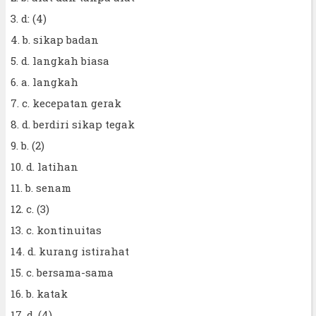
3. d: (4)
4. b. sikap badan
5. d. langkah biasa
6. a. langkah
7. c. kecepatan gerak
8. d. berdiri sikap tegak
9. b. (2)
10. d. latihan
11. b. senam
12. c. (3)
13. c. kontinuitas
14. d. kurang istirahat
15. c. bersama-sama
16. b. katak
17. d. (4)