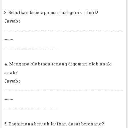
3. Sebutkan beberapa manfaat gerak ritmik!
Jawab :
...........................................................................................................................................
..........
..............................................................
4. Mengapa olahraga renang digemari oleh anak-
anak?
Jawab :
...........................................................................................................................................
..........
..............................................................
5. Bagaimana bentuk latihan dasar berenang?