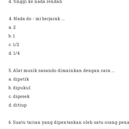
d. tinggi ke nada rendah
4. Nada do - mi berjarak ....
a. 2
b. 1
c. 1/2
d. 1/4
5. Alat musik sasando dimainkan dengan cara ....
a. dipetik
b. dipukul
c. digesek
d. ditiup
6. Suatu tarian yang dipentaskan oleh satu orang penari