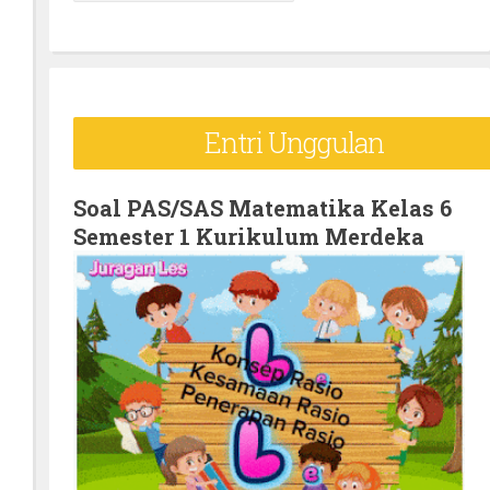
e
a
r
c
Entri Unggulan
h
f
o
Soal PAS/SAS Matematika Kelas 6
Semester 1 Kurikulum Merdeka
r
: