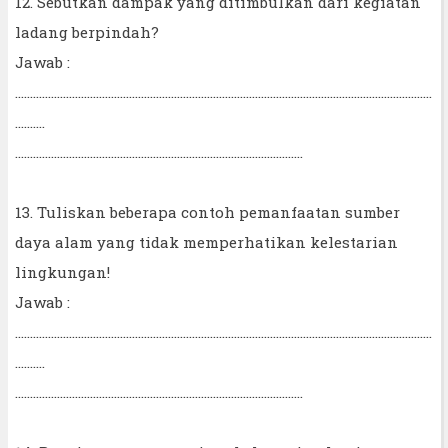
12. Sebutkan dampak yang ditimbulkan dari kegiatan
ladang berpindah?
Jawab :
...........................................................................................................................................
..........
................................................................................................
13. Tuliskan beberapa contoh pemanfaatan sumber
daya alam yang tidak memperhatikan kelestarian
lingkungan!
Jawab :
...........................................................................................................................................
..........
................................................................................................