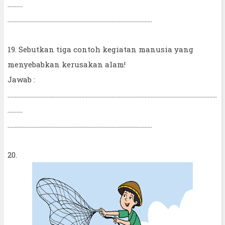
..........
................................................................................................
19. Sebutkan tiga contoh kegiatan manusia yang
menyebabkan kerusakan alam!
Jawab :
...........................................................................................................................................
..........
................................................................................................
20.