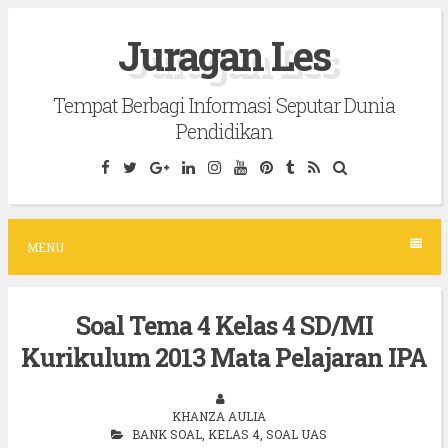
S
Juragan Les
k
i
Tempat Berbagi Informasi Seputar Dunia
p
Pendidikan
t
o
c
o
MENU
n
t
Soal Tema 4 Kelas 4 SD/MI
e
Kurikulum 2013 Mata Pelajaran IPA
n
t
KHANZA AULIA
BANK SOAL
,
KELAS 4
,
SOAL UAS