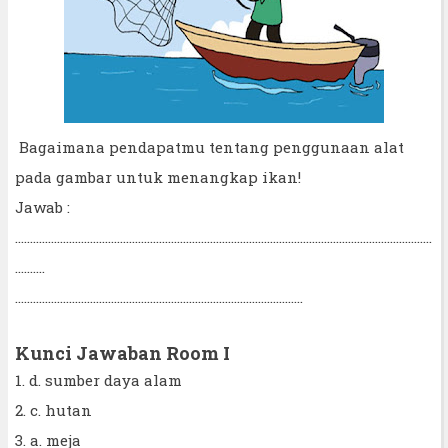
Bagaimana pendapatmu tentang penggunaan alat
pada gambar untuk menangkap ikan!
Jawab :
...........................................................................................................................................
..........
................................................................................................
Kunci Jawaban Room I
1. d. sumber daya alam
2. c. hutan
3. a. meja