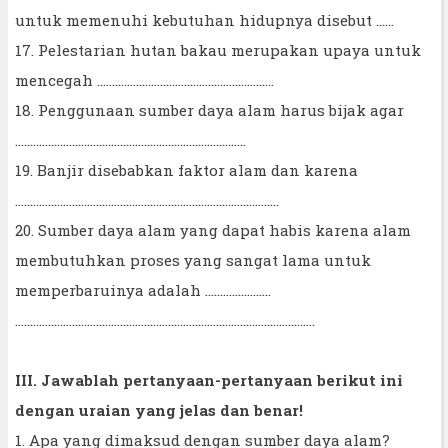
untuk memenuhi kebutuhan hidupnya disebut ..….
17. Pelestarian hutan bakau merupakan upaya untuk
mencegah …........................................................
18. Penggunaan sumber daya alam harus bijak agar
…..........................................................................
19. Banjir disebabkan faktor alam dan karena
….....................................................................................
20. Sumber daya alam yang dapat habis karena alam
membutuhkan proses yang sangat lama untuk
memperbaruinya adalah ......................
….................................................................................................
III. Jawablah pertanyaan-pertanyaan berikut ini
dengan uraian yang jelas dan benar!
1. Apa yang dimaksud dengan sumber daya alam?